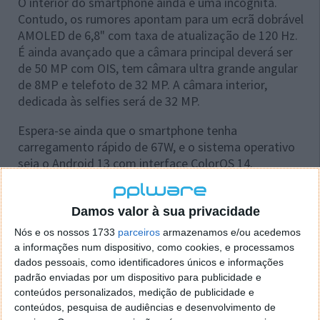
O interior do smartphone ainda é uma incógnita.
Contudo, os rumores apontam para um ecrã dobrável
AMOLED de 6,8" com taxa de atualização de 120 Hz.
É ainda avançado que a câmara principal deverá ser
de 50 MP com OIS, tem câmara ultra grande angular
de 8MP e telefoto de 32 MP. A câmara interior,
dedicada às selfies será de 32 MP.
Espera-se ainda que o smartphone tenha
carregamento rápido de 67W, e o sistema operativo
seja o Android 13 com interface ColorOS 14.
Damos valor à sua privacidade
Nós e os nossos 1733
parceiros
armazenamos e/ou acedemos
a informações num dispositivo, como cookies, e processamos
dados pessoais, como identificadores únicos e informações
padrão enviadas por um dispositivo para publicidade e
conteúdos personalizados, medição de publicidade e
conteúdos, pesquisa de audiências e desenvolvimento de