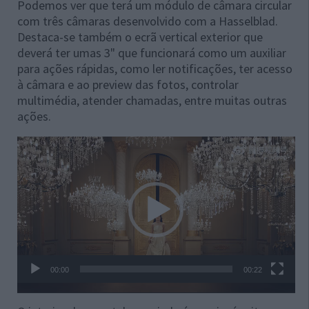
Podemos ver que terá um módulo de câmara circular
com três câmaras desenvolvido com a Hasselblad.
Destaca-se também o ecrã vertical exterior que
deverá ter umas 3" que funcionará como um auxiliar
para ações rápidas, como ler notificações, ter acesso
à câmara e ao preview das fotos, controlar
multimédia, atender chamadas, entre muitas outras
ações.
Reprodutor
de
vídeo
00:00
00:22