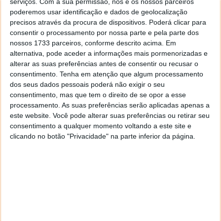
serviços.
Com a sua permissão, nós e os nossos parceiros
poderemos usar identificação e dados de geolocalização
precisos através da procura de dispositivos. Poderá clicar para
Além do OPPO Find N3 Flip
consentir o processamento por nossa parte e pela parte dos
nossos 1733 parceiros, conforme descrito acima. Em
alternativa, pode aceder a informações mais pormenorizadas e
No mesmo anúncio feito na rede social Weibo, a
alterar as suas preferências antes de consentir ou recusar o
OPPO revelou que também será lançado o novo
consentimento.
Tenha em atenção que algum processamento
smartwatch Watch 4 Pro. Este relógio inteligente,
dos seus dados pessoais poderá não exigir o seu
pelas imagens partilhadas, terá um ecrã ligeiramente
consentimento, mas que tem o direito de se opor a esse
curvo, numa caixa em aço inoxidável e a tampa
processamento. As suas preferências serão aplicadas apenas a
interior será em cerâmica. Há ainda a indicação de
este website. Você pode alterar suas preferências ou retirar seu
duas cores em preto e cinza, com braceletes preta e
consentimento a qualquer momento voltando a este site e
castanha, respetivamente.
clicando no botão "Privacidade" na parte inferior da página.
Reprodutor
de
vídeo