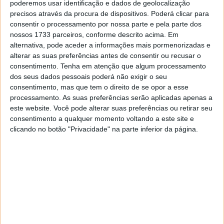
poderemos usar identificação e dados de geolocalização
Need a bigger screen to work on? Connect the
precisos através da procura de dispositivos. Poderá clicar para
#OnePlusPad
to your phone's 5G and
consentir o processamento por nossa parte e pela parte dos
seamlessly share files between devices,
nossos 1733 parceiros, conforme descrito acima. Em
complete tasks, and more.
alternativa, pode aceder a informações mais pormenorizadas e
alterar as suas preferências antes de consentir ou recusar o
— OnePlus (@oneplus)
February 4, 2023
consentimento.
Tenha em atenção que algum processamento
dos seus dados pessoais poderá não exigir o seu
Resta agora esperar por amanhã para conhecer todas
consentimento, mas que tem o direito de se opor a esse
as novidades da OnePlus reservadas para este
processamento. As suas preferências serão aplicadas apenas a
evento que estaremos a acompanhar em direto, a
este website. Você pode alterar suas preferências ou retirar seu
partir das 14 horas.
consentimento a qualquer momento voltando a este site e
clicando no botão "Privacidade" na parte inferior da página.
Este artigo tem mais de um ano
Acompanhe o Pplware no Google Notícias