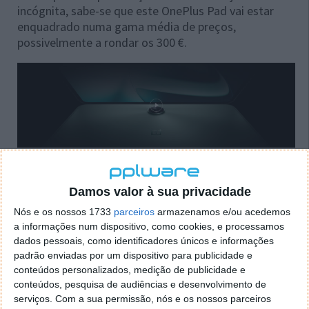
incógnita, sabe-se que este OnePlus Pad vai estar
enquadrado numa gama média de preços,
possivelmente a rondar os 300 €.
Num vídeo oficial e também nas redes sociais,
surgem como acessórios uma capa teclado e uma
Damos valor à sua privacidade
caneta, que tenta mostrar fluidez. Estes dois
Nós e os nossos 1733
parceiros
armazenamos e/ou acedemos
acessórios são hoje essenciais em qualquer tablet,
a informações num dispositivo, como cookies, e processamos
elevando a sua produtividade.
dados pessoais, como identificadores únicos e informações
padrão enviadas por um dispositivo para publicidade e
Mas há mais. A OnePlus refere que o tablet terá
conteúdos personalizados, medição de publicidade e
autonomia para 12,4 horas de reprodução de vídeo e
conteúdos, pesquisa de audiências e desenvolvimento de
terá ligação com o smartphone facilitada.
serviços.
Com a sua permissão, nós e os nossos parceiros