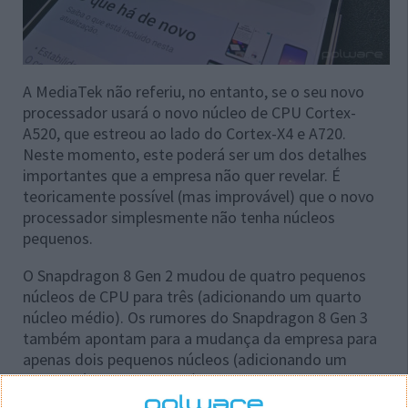
A MediaTek não referiu, no entanto, se o seu novo
processador usará o novo núcleo de CPU Cortex-
A520, que estreou ao lado do Cortex-X4 e A720.
Neste momento, este poderá ser um dos detalhes
importantes que a empresa não quer revelar. É
teoricamente possível (mas improvável) que o novo
processador simplesmente não tenha núcleos
pequenos.
O Snapdragon 8 Gen 2 mudou de quatro pequenos
núcleos de CPU para três (adicionando um quarto
núcleo médio). Os rumores do Snapdragon 8 Gen 3
também apontam para a mudança da empresa para
apenas dois pequenos núcleos (adicionando um
quinto núcleo de CPU médio). Portanto, parece haver
uma tendência para reduzir o número de pequenos