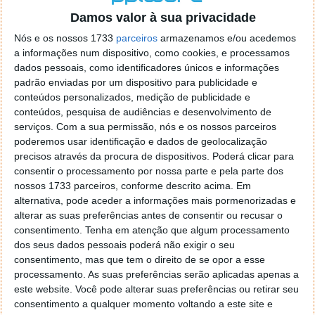
núcleos, mas cortá-los todos ao mesmo tempo seria
Damos valor à sua privacidade
um movimento agressivo e provavelmente teria
Nós e os nossos 1733
parceiros
armazenamos e/ou acedemos
ramificações para eficiência e desempenho multi-
a informações num dispositivo, como cookies, e processamos
core.
dados pessoais, como identificadores únicos e informações
padrão enviadas por um dispositivo para publicidade e
conteúdos personalizados, medição de publicidade e
conteúdos, pesquisa de audiências e desenvolvimento de
serviços.
Com a sua permissão, nós e os nossos parceiros
Este artigo tem mais de um ano
poderemos usar identificação e dados de geolocalização
precisos através da procura de dispositivos. Poderá clicar para
consentir o processamento por nossa parte e pela parte dos
Acompanhe o Pplware no Google Notícias
nossos 1733 parceiros, conforme descrito acima. Em
alternativa, pode aceder a informações mais pormenorizadas e
alterar as suas preferências antes de consentir ou recusar o
Proponha uma correção, faça uma sugestão
consentimento.
Tenha em atenção que algum processamento
dos seus dados pessoais poderá não exigir o seu
Autor:
Maria Inês Coelho
consentimento, mas que tem o direito de se opor a esse
processamento. As suas preferências serão aplicadas apenas a
este website. Você pode alterar suas preferências ou retirar seu
consentimento a qualquer momento voltando a este site e