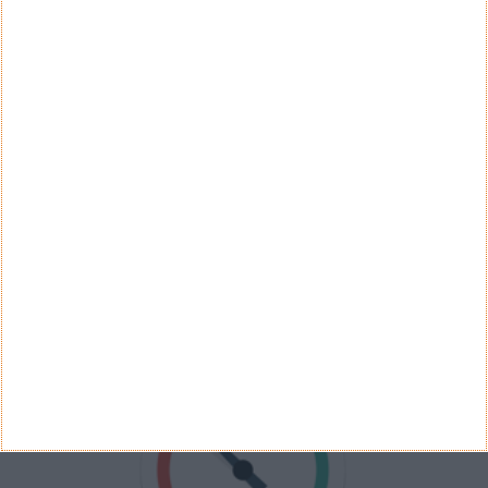
Sim
Não
Ver Resultados
Arquivo de Questões
PUB
VELOCÍMETRO PPLWARE