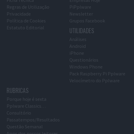
Ficha Técnica
Empresas Hoje
Regras de Utilização
PiPplware
Privacidade
Newsletter
Política de Cookies
Grupos Facebook
Estatuto Editorial
UTILIDADES
Análises
Android
iPhone
Questionários
Windows Phone
Pack Raspberry Pi Pplware
Velocímetro do Pplware
RUBRICAS
Porque hoje é sexta
Pplware Classics…
Consultório
Passatempos/Resultados
Questão Semanal
Apps dos nossos leitores