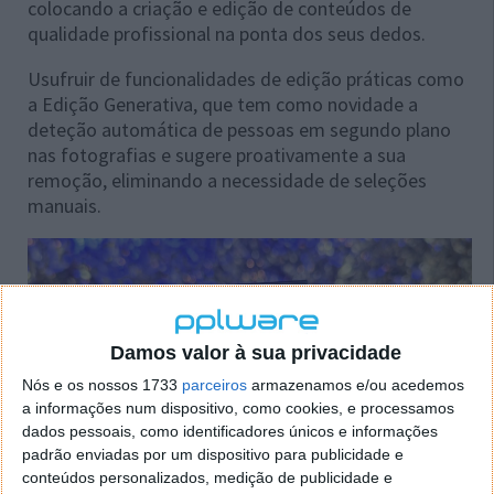
colocando a criação e edição de conteúdos de
qualidade profissional na ponta dos seus dedos.
Usufruir de funcionalidades de edição práticas como
a Edição Generativa, que tem como novidade a
deteção automática de pessoas em segundo plano
nas fotografias e sugere proativamente a sua
remoção, eliminando a necessidade de seleções
manuais.
Damos valor à sua privacidade
Nós e os nossos 1733
parceiros
armazenamos e/ou acedemos
a informações num dispositivo, como cookies, e processamos
dados pessoais, como identificadores únicos e informações
padrão enviadas por um dispositivo para publicidade e
conteúdos personalizados, medição de publicidade e