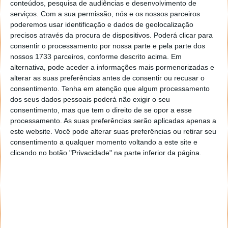
conteúdos, pesquisa de audiências e desenvolvimento de
O Galaxy Z Flip7 reúne potência, inteligência e
serviços.
Com a sua permissão, nós e os nossos parceiros
personalidade num formato compacto e icónico.
poderemos usar identificação e dados de geolocalização
Com a FlexWindow, agora de margem a margem,
precisos através da procura de dispositivos. Poderá clicar para
pode expressar-se, aceder rapidamente às principais
consentir o processamento por nossa parte e pela parte dos
nossos 1733 parceiros, conforme descrito acima. Em
funcionalidades e manter-se ligado, tudo isto sem
alternativa, pode aceder a informações mais pormenorizadas e
abrir o dispositivo.
alterar as suas preferências antes de consentir ou recusar o
consentimento.
Tenha em atenção que algum processamento
Criado para estilos de vida dinâmicos, o Galaxy Z
dos seus dados pessoais poderá não exigir o seu
Flip7 transforma a forma como o utilizador capta e
consentimento, mas que tem o direito de se opor a esse
partilha - desde selfies perfeitas a vídeos
processamento. As suas preferências serão aplicadas apenas a
cinematográficos - tudo com a agilidade que só um
este website. Você pode alterar suas preferências ou retirar seu
Flip pode oferecer.
consentimento a qualquer momento voltando a este site e
clicando no botão "Privacidade" na parte inferior da página.
Para o ajudar a manter o controlo da sua rotina, a
Now Bar fornece informações úteis diretamente na
FlexWindow do Galaxy Z Flip7. Veja que música está a
tocar, acompanhe o progresso do seu treino ou
verifique a hora prevista para a chegada da sua boleia
com um simples toque.