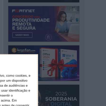
vo, como cookies, e
por um dispositivo
sa de audiências e
usar identificação e
nsentir o
o acima. Em
s antes de consentir