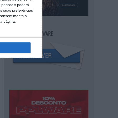
 pessoais poderá
s suas preferências
 consentimento a
da página.
NEWSLETTER PPLWARE