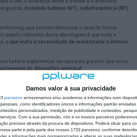
a o céu. A interação entre o iPhone e o acessório
 vanguarda,
incluindo bobinas NFC, radiofrequência (RF)
amforming
, que permite direcionar o sinal de forma
Um aspeto relevante desta abordagem é que toda a
pa,
o que evita a necessidade de reestruturar o interior
 uma bateria suplementar na capa para garantir que estas
autonomia do dispositivo principal
.
dois dos maiores desafios da telefonia satélite: a
ca. Ao posicionar as antenas numa estrutura móvel e
Damos valor à sua privacidade
 provocado pela mão ou pela cabeça do utilizador. O
33
parceiros
armazenamos e/ou acedemos a informações num dispositi
m tempo real
para ajustar a orientação interna das
essoais, como identificadores únicos e informações padrão enviadas 
conteúdos personalizados, medição de publicidade e conteúdos, pesqui
serviços.
Com a sua permissão, nós e os nossos parceiros poderemos 
a necessidade de o utilizador ter de apontar
ção precisos através da procura de dispositivos. Poderá clicar para co
ornando a experiência de conectividade espacial
ossa parte e pela parte dos nossos 1733 parceiros, conforme descrit
eder a informações mais pormenorizadas e alterar as suas preferência