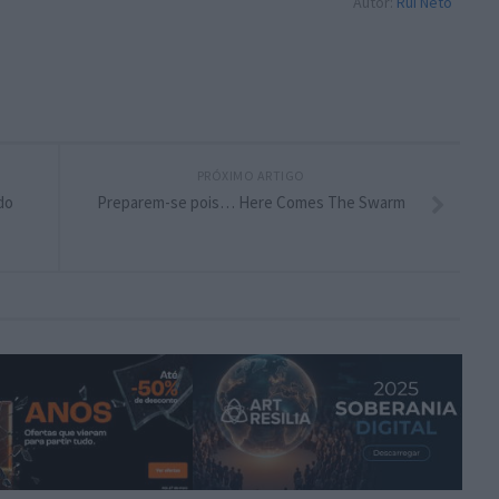
Autor:
Rui Neto
PRÓXIMO ARTIGO
do
Preparem-se pois… Here Comes The Swarm