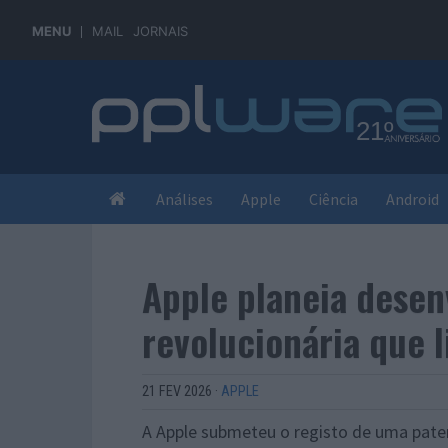
MENU
MAIL
JORNAIS
Análises
Apple
Ciência
Android
Apple planeia dese
revolucionária que 
21 FEV 2026
·
APPLE
A Apple submeteu o registo de uma pate