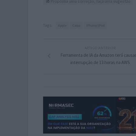
Proponha uma correção, faça uma sugestão
Tags:
Apple
Capa
iPhone/iPod
ARTIGO ANTERIOR
Ferramenta de IA da Amazon terá causa
interrupção de 13 horas na AWS