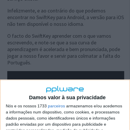
Infelizmente, e ao contrário do que podemos
encontrar no SwiftKey para Android, a versão para iOS
não tem disponível o nosso idioma.
O facto do SwiftKey aprender com o que vamos
escrevendo, e note-se que a sua curva de
aprendizagem é acelerada e bem pronunciada, pode
jogar a nosso favor e servir para colmatar a falta do
Português.
Damos valor à sua privacidade
Nós e os nossos 1733
parceiros
armazenamos e/ou acedemos
a informações num dispositivo, como cookies, e processamos
dados pessoais, como identificadores únicos e informações
padrão enviadas por um dispositivo para publicidade e