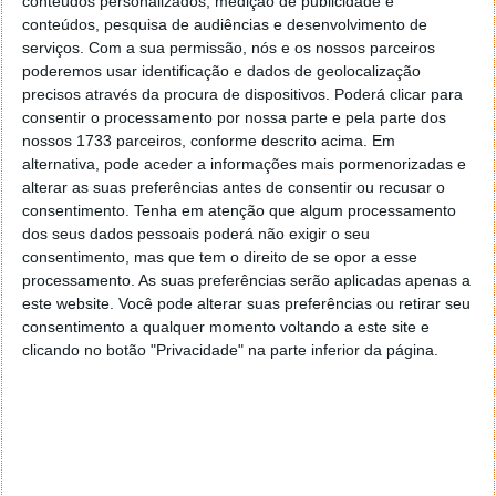
conteúdos personalizados, medição de publicidade e
conteúdos, pesquisa de audiências e desenvolvimento de
serviços.
Com a sua permissão, nós e os nossos parceiros
poderemos usar identificação e dados de geolocalização
precisos através da procura de dispositivos. Poderá clicar para
consentir o processamento por nossa parte e pela parte dos
nossos 1733 parceiros, conforme descrito acima. Em
alternativa, pode aceder a informações mais pormenorizadas e
alterar as suas preferências antes de consentir ou recusar o
Esta foi a abordagem que o SwiftKey encontrou para
consentimento.
Tenha em atenção que algum processamento
contornar as rígidas regras que a Apple impõe no seu
dos seus dados pessoais poderá não exigir o seu
sistema operativo, em especial no que toca à
consentimento, mas que tem o direito de se opor a esse
utilização de teclado.
processamento. As suas preferências serão aplicadas apenas a
este website. Você pode alterar suas preferências ou retirar seu
É uma solução interessante e que alia o teclado do
consentimento a qualquer momento voltando a este site e
iOS, que os seus utilizadores conhecem bem, com a
clicando no botão "Privacidade" na parte inferior da página.
funcionalidade única de previsão de escrita de
palavras.
Seria preferível uma solução completa como
podemos encontrar no Android, mas para já temos
de nos contentar com o SwiftKey Note.