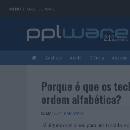
MENU
MAIL
JORNAIS
Análises
Apple
Ciência
Android
Porque é que os tec
ordem alfabética?
05 MAI 2024
·
HARDWARE
Já alguma vez olhou para um teclado e s