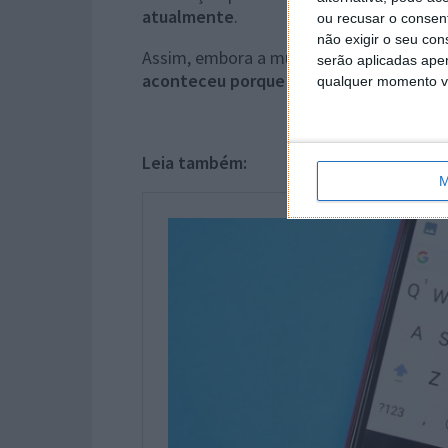
atualmente
.
ou recusar o consen
não exigir o seu co
Assim, embora a mudança para um teclad
serão aplicadas apen
aconteceu porque era simplesmente im
qualquer momento vol
Leia também:
M