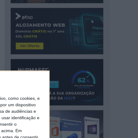
vo, como cookies, e
por um dispositivo
sa de audiências e
usar identificação e
nsentir o
o acima. Em
s antes de consentir