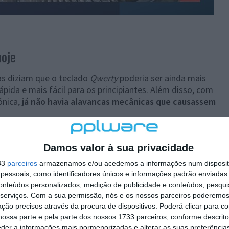
hoje
s diziam que o teclado
Qwerty
poderia ser ainda mais
pida e mais fácil para os principiantes. Além disso, com
ónica,
já não havia alavancas mecânicas que causassem
nos eram um quadro em branco que podia ser alterado
o não era prática. As pessoas em todo o mundo já se
Damos valor à sua privacidade
o Qwerty e não valia a pena aprender novamente a
33
parceiros
armazenamos e/ou acedemos a informações num dispositi
cidade ou eficiência
.
essoais, como identificadores únicos e informações padrão enviadas 
conteúdos personalizados, medição de publicidade e conteúdos, pesqui
 fabricantes alterassem a disposição do teclado e outros
serviços.
Com a sua permissão, nós e os nossos parceiros poderemos 
xidade desnecessárias para os consumidores. Assim,
ção precisos através da procura de dispositivos. Poderá clicar para co
le, em Berlim, uma norma chamada ISO IEC. Serviu de
ossa parte e pela parte dos nossos 1733 parceiros, conforme descrit
s nacionais e industriais
e continua a ser utilizada
eder a informações mais pormenorizadas e alterar as suas preferência