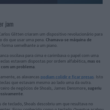
er jam
Carlos Glitten criaram um dispositivo revolucionário para
ido do que usar uma pena.
Chamava-se máquina de
e forma semelhante a um piano.
anca oscilava para cima e carimbava o papel com uma
 teclas estavam dispostas por ordem alfabética,
mas os
m com um problema
.
damente, as alavancas
podiam colidir e ficar presas
. Isto
teclas que estavam mesmo ao lado uma da outra.
arceiro de negócios de Shoals, James Densmore,
sugeriu
cessivamente
.
 de teclado, Shoals descobriu um que resultava no
centes. Ficou conhecido como o teclado
Qwerty
e acabou