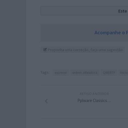
Este
Acompanhe o P
Proponha uma correção, faça uma sugestão
Tags:
escrever
ordem alfabética
QWERTY
tecl
ARTIGO ANTERIOR
Pplware Classics…