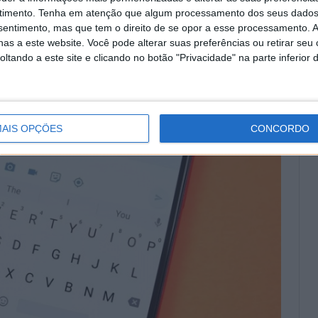
timento.
Tenha em atenção que algum processamento dos seus dados
nsentimento, mas que tem o direito de se opor a esse processamento. A
o de ordem alfabética pudesse ter sido lógica,
nunca
as a este website. Você pode alterar suas preferências ou retirar seu
praticável
.
tando a este site e clicando no botão "Privacidade" na parte inferior 
AIS OPÇÕES
CONCORDO