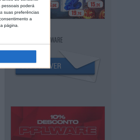
 pessoais poderá
s suas preferências
 consentimento a
da página.
NEWSLETTER PPLWARE