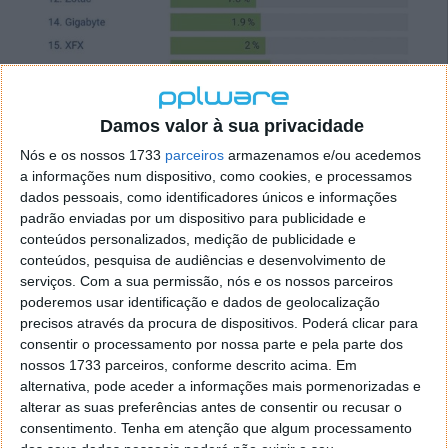
Damos valor à sua privacidade
Nós e os nossos 1733
parceiros
armazenamos e/ou acedemos
a informações num dispositivo, como cookies, e processamos
Garantia
dados pessoais, como identificadores únicos e informações
padrão enviadas por um dispositivo para publicidade e
Outro aspeto que a pesquisa se focou foi então
conteúdos personalizados, medição de publicidade e
perceber o tempo que demora o processo de
conteúdos, pesquisa de audiências e desenvolvimento de
garantia. Basicamente os dados referem-se ao
serviços.
Com a sua permissão, nós e os nossos parceiros
número de dias que leva desde a chegada da GPU ao
poderemos usar identificação e dados de geolocalização
centro de atendimento da marca até que volte ao
precisos através da procura de dispositivos. Poderá clicar para
cliente e, portanto, não está incluído o tempo da
consentir o processamento por nossa parte e pela parte dos
chegada do equipamento aos armazéns nem ao
nossos 1733 parceiros, conforme descrito acima. Em
alternativa, pode aceder a informações mais pormenorizadas e
serviço técnico das fabricantes, contando apenas a
alterar as suas preferências antes de consentir ou recusar o
partir da receção nas instalações de cada empresa.
consentimento.
Tenha em atenção que algum processamento