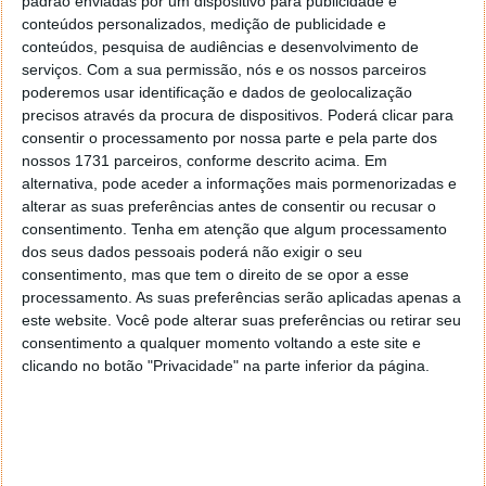
Além disso, este projeto tem um enfoque social, uma
padrão enviadas por um dispositivo para publicidade e
conteúdos personalizados, medição de publicidade e
vez que procura ser acessível a pessoas com recursos
conteúdos, pesquisa de audiências e desenvolvimento de
limitados, promovendo o interesse e a aprendizagem
serviços.
Com a sua permissão, nós e os nossos parceiros
da robótica entre aqueles que, de outra forma,
poderemos usar identificação e dados de geolocalização
poderiam não ter acesso a estes recursos.
precisos através da procura de dispositivos. Poderá clicar para
consentir o processamento por nossa parte e pela parte dos
Crianças, robótica e IA... tudo para ser um
nossos 1731 parceiros, conforme descrito acima. Em
sucesso
alternativa, pode aceder a informações mais pormenorizadas e
alterar as suas preferências antes de consentir ou recusar o
Assim, esta abordagem abre a porta à educação
consentimento.
Tenha em atenção que algum processamento
dos seus dados pessoais poderá não exigir o seu
tecnológica para aqueles que, de outra forma,
consentimento, mas que tem o direito de se opor a esse
poderiam enfrentar barreiras.
processamento. As suas preferências serão aplicadas apenas a
este website. Você pode alterar suas preferências ou retirar seu
A robótica tem sido, desde há anos, uma forma de
consentimento a qualquer momento voltando a este site e
quebrar estas barreiras em todo o mundo. Pese o
clicando no botão "Privacidade" na parte inferior da página.
facto de muitos componentes para os robôs mais
avançados serem muitas vezes caros, existem
muitos cursos para crianças sobre robótica e
programação destes pequenos seres que em breve
serão uma parte fundamental da sociedade. De