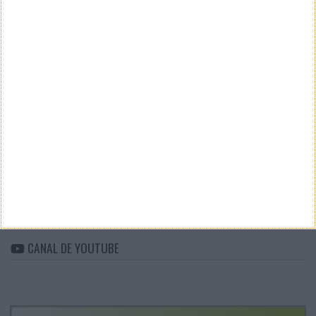
Teste a velocidade da sua Internet
CATEGORIAS
Categorias
ARQUIVO
Arquivo
CANAL DE YOUTUBE