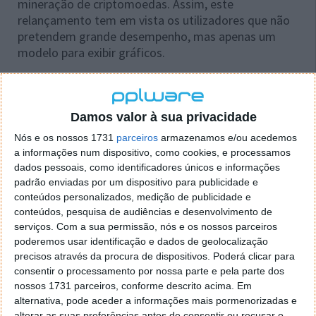
mineração de criptomoedas. Assim, este
relançamento tem em vista os utilizadores que não
pretendem grande desempenho, mas apenas um
modelo para exibir gráficos.
Uma outra alteração é que a nova edição traz 4
saídas HDMI 1.4b, permitindo que a placa gráfica
possa ser usada num sistema de vários monitores
Damos valor à sua privacidade
com uma resolução máxima de até 4K (3840×2160
Nós e os nossos 1731
parceiros
armazenamos e/ou acedemos
pixels). Ocupa um único slot PCIe 2.0, para que os
a informações num dispositivo, como cookies, e processamos
utilizadores possam colocar outros equipamentos
dados pessoais, como identificadores únicos e informações
nos PCIe adicionais.
padrão enviadas por um dispositivo para publicidade e
conteúdos personalizados, medição de publicidade e
conteúdos, pesquisa de audiências e desenvolvimento de
serviços.
Com a sua permissão, nós e os nossos parceiros
poderemos usar identificação e dados de geolocalização
precisos através da procura de dispositivos. Poderá clicar para
consentir o processamento por nossa parte e pela parte dos
nossos 1731 parceiros, conforme descrito acima. Em
alternativa, pode aceder a informações mais pormenorizadas e
alterar as suas preferências antes de consentir ou recusar o