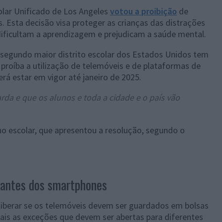
olar Unificado de Los Angeles
votou a proibição
de
. Esta decisão visa proteger as crianças das distrações
dificultam a aprendizagem e prejudicam a saúde mental.
 segundo maior distrito escolar dos Estados Unidos tem
e proíba a utilização de telemóveis e de plataformas de
erá estar em vigor até janeiro de 2025.
da e que os alunos e toda a cidade e o país vão
o escolar, que apresentou a resolução, segundo o
dantes dos smartphones
eliberar se os telemóveis devem ser guardados em bolsas
uais as exceções que devem ser abertas para diferentes