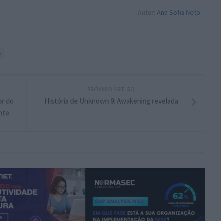
Autor:
Ana Sofia Neto
s
PRÓXIMO ARTIGO
or do
História de Unknown 9: Awakening revelada
nte