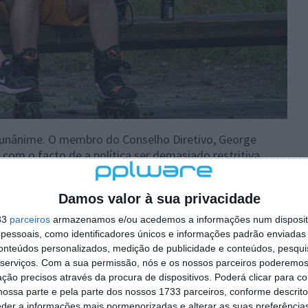
i unânime. O membro do Conselho Diretivo, George
om o facto de a política ser demasiado restritiva.
o do Conselho Diretivo, manifestou a sua
ção se aplicar durante o tempo não letivo e à forma
Damos valor à sua privacidade
33
parceiros
armazenamos e/ou acedemos a informações num dispositi
o cirurgião-geral dos Estados Unidos, Vivek Murthy,
ter
essoais, como identificadores únicos e informações padrão enviadas 
ncia nas aplicações das redes sociais, salientando os
conteúdos personalizados, medição de publicidade e conteúdos, pesqui
specialmente para os adolescentes.
serviços.
Com a sua permissão, nós e os nossos parceiros poderemos 
ção precisos através da procura de dispositivos. Poderá clicar para co
ossa parte e pela parte dos nossos 1733 parceiros, conforme descrit
eder a informações mais pormenorizadas e alterar as suas preferência