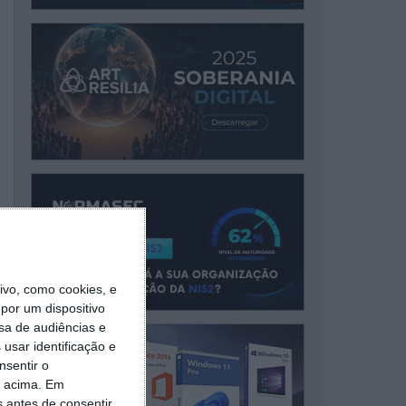
vo, como cookies, e
por um dispositivo
sa de audiências e
usar identificação e
nsentir o
o acima. Em
s antes de consentir