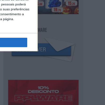
 pessoais poderá
s suas preferências
 consentimento a
da página.
NEWSLETTER PPLWARE