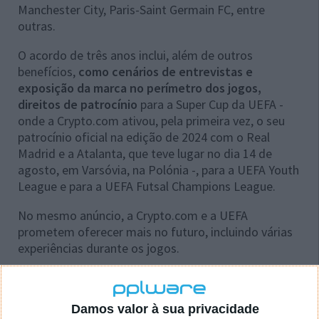
Manchester City, Paris-Saint Germain FC, entre
outras.
O acordo de três anos inclui, além de outros
benefícios,
como cenários de entrevistas e
exposição da marca no perímetro dos jogos,
direitos de patrocínio
para a Super Cup da UEFA -
onde a Crypto.com ativou, pela primeira vez, o seu
patrocínio oficial na edição de 2024 com o Real
Madrid e a Atalanta, que teve lugar no dia 14 de
agosto, em Varsóvia, na Polónia -, para a UEFA Youth
League e para a UEFA Futsal Champions League.
No mesmo anúncio, a Crypto.com e a UEFA
prometem oferecer mais no futuro, incluindo várias
experiências durante os jogos.
Damos valor à sua privacidade
Este artigo tem mais de um ano