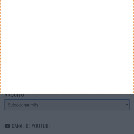
Teste a velocidade da sua Internet
CATEGORIAS
Categorias
ARQUIVO
Arquivo
CANAL DE YOUTUBE