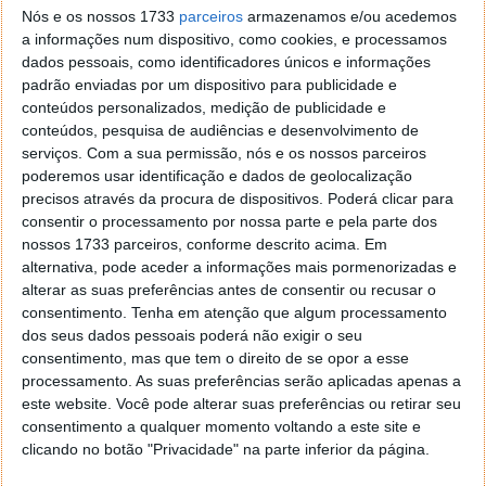
Nós e os nossos 1733
parceiros
armazenamos e/ou acedemos
a informações num dispositivo, como cookies, e processamos
dados pessoais, como identificadores únicos e informações
padrão enviadas por um dispositivo para publicidade e
Imagem:
Crypto.com
conteúdos personalizados, medição de publicidade e
Neste artigo:
Champions League
,
Crypto.com
,
Liga dos
conteúdos, pesquisa de audiências e desenvolvimento de
Campeões
,
uefa
serviços.
Com a sua permissão, nós e os nossos parceiros
poderemos usar identificação e dados de geolocalização
Acompanhe o Pplware no Google Notícias
precisos através da procura de dispositivos. Poderá clicar para
consentir o processamento por nossa parte e pela parte dos
nossos 1733 parceiros, conforme descrito acima. Em
Proponha uma correção, faça uma sugestão
alternativa, pode aceder a informações mais pormenorizadas e
alterar as suas preferências antes de consentir ou recusar o
Autor:
Ana Sofia Neto
consentimento.
Tenha em atenção que algum processamento
dos seus dados pessoais poderá não exigir o seu
consentimento, mas que tem o direito de se opor a esse
processamento. As suas preferências serão aplicadas apenas a
este website. Você pode alterar suas preferências ou retirar seu
PRÓXIMO ARTIGO
consentimento a qualquer momento voltando a este site e
Mistério: centenas de veículos da Tesla abandonados
clicando no botão "Privacidade" na parte inferior da página.
num terreno baldio