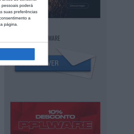
 pessoais poderá
s suas preferências
 consentimento a
da página.
NEWSLETTER PPLWARE