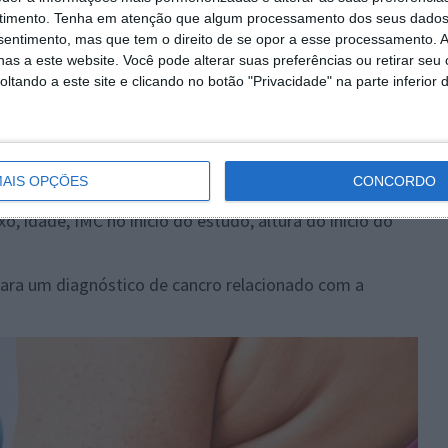
isaram dados de registos de saúde eletrónicos de
timento.
Tenha em atenção que algum processamento dos seus dados
24 anos) com obesidade (IMC de 35 kg/m2 ou superior) e
nsentimento, mas que tem o direito de se opor a esse processamento. A
as a este website. Você pode alterar suas preferências ou retirar seu
cancro), que foram tratados com GLP-1 de primeira
tando a este site e clicando no botão "Privacidade" na parte inferior 
 compras mensais de liraglutido, exenatido ou
secutivos) ou com cirurgia bariátrica entre 2010 e 2018
ura mais de metade da população israelita
es).
AIS OPÇÕES
CONCORDO
res; idade média de 52 anos; IMC médio de 41,5 kg/m²)
 idade, IMC no início do estudo, altura do início do
ara um diagnóstico de cancro relacionado com a