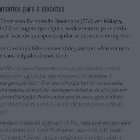
amentos para a diabetes
 Congresso Europeu de Obesidade (ECO) em Málaga,
alMedicine, sugere que alguns medicamentos para perda
zer mais do que apenas ajudar as pessoas a emagrecer.
omo o liraglutide e o exenatide, parecem oferecer uma
e cancro ligados à obesidade.
cidência semelhante de cancro relacionado com a
tados com agonistas dos recetores do péptido-1
a geração (GLP-1) e com cirurgia bariátrica durante
amento, apesar da vantagem relativa da cirurgia em
 contabilização desta vantagem revelou que o efeito
 perda de peso, era 41% mais eficaz na prevenção do
ade.
ente o modo de ação dos GLP-1, mas este estudo vem
ue mostram que a perda de peso, por si só, não pode
cios metabólicos, anticancerígenos e muitos outros