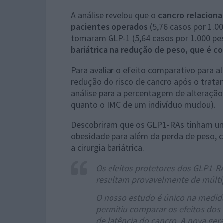
A análise revelou que o
cancro relaciona
pacientes operados
(5,76 casos por 1.0
tomaram GLP-1 (5,64 casos por 1.000 pe
bariátrica na redução de peso, que é co
Para avaliar o efeito comparativo para 
redução do risco de cancro após o trata
análise para a percentagem de alteraçã
quanto o IMC de um indivíduo mudou).
Descobriram que os GLP1-RAs tinham um 
obesidade para além da perda de peso, 
a cirurgia bariátrica.
Os efeitos protetores dos GLP1-R
resultam provavelmente de múlti
O nosso estudo é único na medi
permitiu comparar os efeitos dos
de latência do cancro. A nova ge