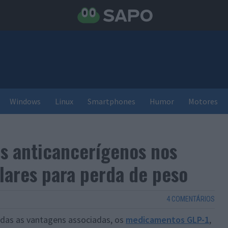
Windows
Linux
Smartphones
Humor
Motores
s anticancerígenos nos
ares para perda de peso
4 COMENTÁRIOS
odas as vantagens associadas, os
medicamentos GLP-1
,