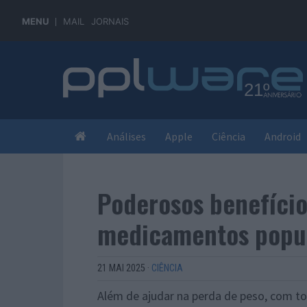
MENU
MAIL
JORNAIS
Análises
Apple
Ciência
Android
Poderosos benefício
medicamentos popul
21 MAI 2025
·
CIÊNCIA
Além de ajudar na perda de peso, com t