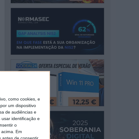
vo, como cookies, e
por um dispositivo
sa de audiências e
usar identificação e
nsentir o
o acima. Em
s antes de consentir