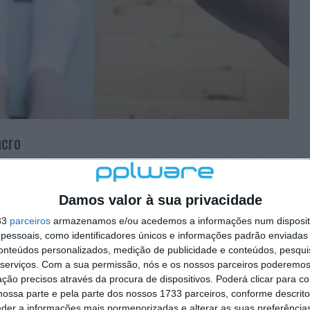
ncro
 associadas a um risco acrescido de muitos tipos de
ado com a obesidade, incluindo o cancro da mama pós-
Damos valor à sua privacidade
ro do corpo do útero, o meningioma, o cancro das
ias biliares, o cancro do pâncreas, da tiroide, do
33
parceiros
armazenamos e/ou acedemos a informações num dispositi
oma múltiplo.
essoais, como identificadores únicos e informações padrão enviadas 
conteúdos personalizados, medição de publicidade e conteúdos, pesqui
a bariátrica
são tratamentos de perda de peso bem
serviços.
Com a sua permissão, nós e os nossos parceiros poderemos 
rativa na prevenção dos cancros relacionados com a
ção precisos através da procura de dispositivos. Poderá clicar para co
ossa parte e pela parte dos nossos 1733 parceiros, conforme descrit
eder a informações mais pormenorizadas e alterar as suas preferência