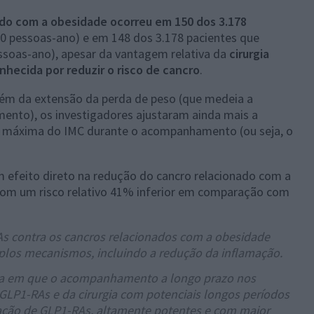
do com a obesidade ocorreu em 150 dos 3.178
00 pessoas-ano) e em 148 dos 3.178 pacientes que
ssoas-ano), apesar da vantagem relativa da
cirurgia
nhecida por reduzir o risco de cancro
.
além da extensão da perda de peso (que medeia a
mento), os investigadores ajustaram ainda mais a
o máxima do IMC durante o acompanhamento (ou seja, o
efeito direto na redução do cancro relacionado com a
com um risco relativo 41% inferior em comparação com
As contra os cancros relacionados com a obesidade
plos mecanismos, incluindo a redução da inflamação.
da em que o acompanhamento a longo prazo nos
 GLP1-RAs e da cirurgia com potenciais longos períodos
ração de GLP1-RAs, altamente potentes e com maior