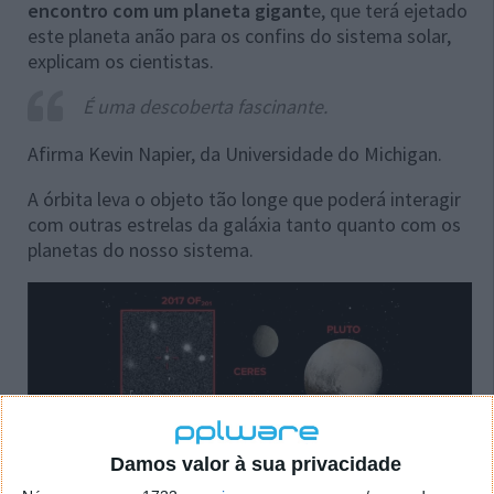
encontro com um planeta gigant
e, que terá ejetado
este planeta anão para os confins do sistema solar,
explicam os cientistas.
É uma descoberta fascinante.
Afirma Kevin Napier, da Universidade do Michigan.
A órbita leva o objeto tão longe que poderá interagir
com outras estrelas da galáxia tanto quanto com os
planetas do nosso sistema.
Damos valor à sua privacidade