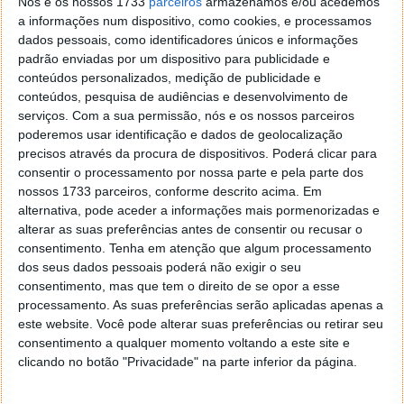
Nós e os nossos 1733
parceiros
armazenamos e/ou acedemos
a informações num dispositivo, como cookies, e processamos
dados pessoais, como identificadores únicos e informações
Será este o objeto que condiciona a órbita de
padrão enviadas por um dispositivo para publicidade e
conteúdos personalizados, medição de publicidade e
outros planetas?
conteúdos, pesquisa de audiências e desenvolvimento de
serviços.
Com a sua permissão, nós e os nossos parceiros
Muitos TNOs extremos parecem agrupar-se em
poderemos usar identificação e dados de geolocalização
orientações semelhantes, o que tem sido
precisos através da procura de dispositivos. Poderá clicar para
interpretado como indício da
existência de um nono
consentir o processamento por nossa parte e pela parte dos
planeta escondido na nuvem de Oort
, uma vasta
nossos 1733 parceiros, conforme descrito acima. Em
região de corpos gelados em redor do sistema solar.
alternativa, pode aceder a informações mais pormenorizadas e
Supõe-se que a gravidade do Planeta 9 condiciona
alterar as suas preferências antes de consentir ou recusar o
estas órbitas.
consentimento.
Tenha em atenção que algum processamento
dos seus dados pessoais poderá não exigir o seu
Contudo, a órbita de 2017 OF201 não se enquadra
consentimento, mas que tem o direito de se opor a esse
processamento. As suas preferências serão aplicadas apenas a
nesse padrão.
este website. Você pode alterar suas preferências ou retirar seu
Este objeto é claramente uma exceção.
consentimento a qualquer momento voltando a este site e
clicando no botão "Privacidade" na parte inferior da página.
Diz Eritas Yang, da Universidade de Princeton.