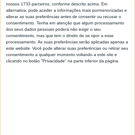
nossos 1733 parceiros, conforme descrito acima. Em
Piemonte, Itália, com a Lua no plano de fundo. A
alternativa, pode aceder a informações mais pormenorizadas e
catedral em primeiro plano é a Basilica di Superga, e a
alterar as suas preferências antes de consentir ou recusar o
montanha entre ambas é a Monviso.
consentimento.
Tenha em atenção que algum processamento
dos seus dados pessoais poderá não exigir o seu
Aqui, apesar de a Lua poente ter sido captada
consentimento, mas que tem o direito de se opor a esse
numa fase crescente, a exposição foi
processamento. As suas preferências serão aplicadas apenas a
suficientemente longa para que a luz da Terra
este website. Você pode alterar suas preferências ou retirar seu
duplamente refletida, o chamado brilho da
consentimento a qualquer momento voltando a este site e
Vinci, iluminasse todo o topo da Lua.
clicando no botão "Privacidade" na parte inferior da página.
Este artigo tem mais de um ano
Acompanhe o Pplware no Google Notícias
Proponha uma correção, faça uma sugestão