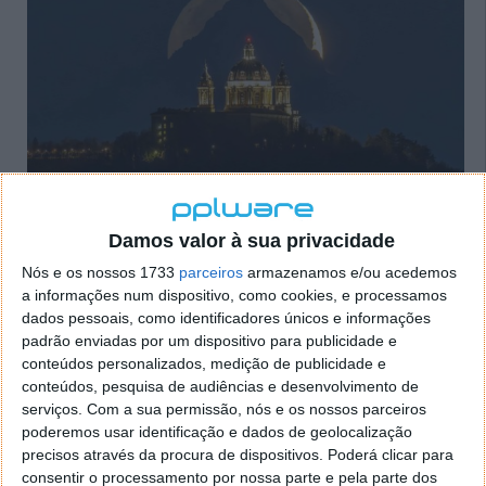
Damos valor à sua privacidade
Nós e os nossos 1733
parceiros
armazenamos e/ou acedemos
a informações num dispositivo, como cookies, e processamos
dados pessoais, como identificadores únicos e informações
padrão enviadas por um dispositivo para publicidade e
conteúdos personalizados, medição de publicidade e
conteúdos, pesquisa de audiências e desenvolvimento de
serviços.
Com a sua permissão, nós e os nossos parceiros
poderemos usar identificação e dados de geolocalização
Crédito & Copyright: Valerio Minato via NASA
precisos através da procura de dispositivos. Poderá clicar para
consentir o processamento por nossa parte e pela parte dos
A
Imagem do Dia
, de
Valerio Minato
, foi captada em