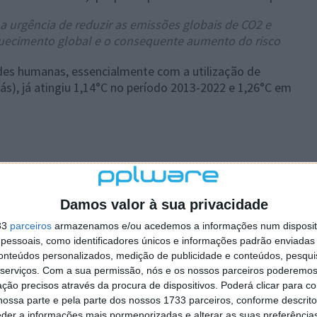
a urgência de reduzir as emissões globais de CO2 e
quecimento global e o consequente aumento do risco
des humanas, essencialmente com a utilização de
gás), já atingiu 1,14°C no período 2013-2022 e 1,26°C em
 artigo tem mais de um ano
Damos valor à sua privacidade
plware no Google Notícias
33
parceiros
armazenamos e/ou acedemos a informações num dispositi
essoais, como identificadores únicos e informações padrão enviadas 
conteúdos personalizados, medição de publicidade e conteúdos, pesqui
Autor:
Pedro Pinto
serviços.
Com a sua permissão, nós e os nossos parceiros poderemos 
ção precisos através da procura de dispositivos. Poderá clicar para co
ossa parte e pela parte dos nossos 1733 parceiros, conforme descrit
eder a informações mais pormenorizadas e alterar as suas preferência