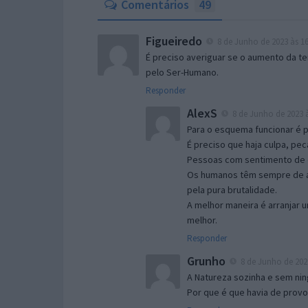
Comentários
49
Figueiredo
8 de Junho de 2023 às 16
É preciso averiguar se o aumento da te
pelo Ser-Humano.
Responder
AlexS
8 de Junho de 2023 à
Para o esquema funcionar é 
É preciso que haja culpa, pec
Pessoas com sentimento de 
Os humanos têm sempre de ar
pela pura brutalidade.
A melhor maneira é arranjar u
melhor.
Responder
Grunho
8 de Junho de 2023
A Natureza sozinha e sem ni
Por que é que havia de prov