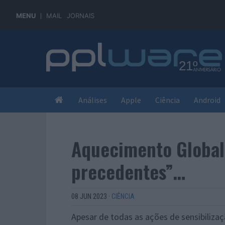
MENU
MAIL
JORNAIS
Análises
Apple
Ciência
Android
Aquecimento Global
precedentes”…
08 JUN 2023
·
CIÊNCIA
Apesar de todas as ações de sensibilizaç