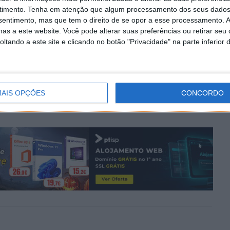
timento.
Tenha em atenção que algum processamento dos seus dados
nsentimento, mas que tem o direito de se opor a esse processamento. A
as a este website. Você pode alterar suas preferências ou retirar seu
tando a este site e clicando no botão "Privacidade" na parte inferior 
PRÓXIMO ARTIGO
ste
Smartwatch KIESLECT Ks Pro desenhado para
um público mais jovem
AIS OPÇÕES
CONCORDO