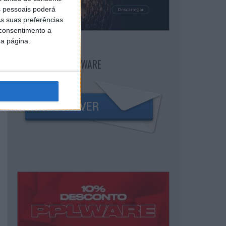
 pessoais poderá
s suas preferências
 consentimento a
da página.
NEWSLETTER PPLWARE