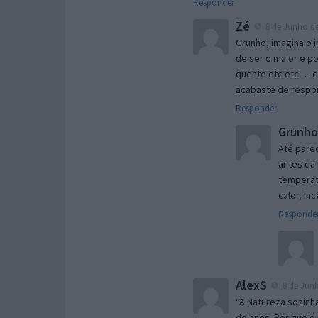
Responder
Zé
8 de Junho de
Grunho, imagina o i
de ser o maior e po
quente etc etc … c
acabaste de respon
Responder
Grunho
Até parec
antes da 
temperatu
calor, in
Responde
AlexS
8 de Junh
“A Natureza sozinh
de anos. Por que é