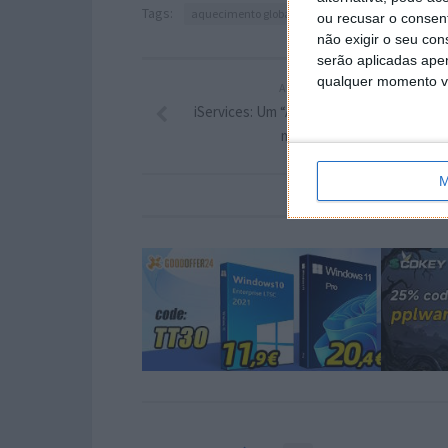
Tags:
aquecimento global
planeta
ou recusar o consen
não exigir o seu co
serão aplicadas apen
qualquer momento vol
ARTIGO ANTERIOR
iServices: Um “Arraial de Reparações” ne
mês de junho…
M