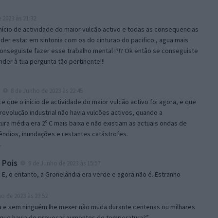
 2023 às 21:32
nício de actividade do maior vulcão activo e todas as consequencias
der estar em sintonia com os do cinturao do pacifico , agua mais
onseguiste fazer esse trabalho mental !?!? Ok então se conseguiste
der à tua pergunta tão pertinente!!!
8 de Junho de 2023 às 22:45
e que o início de actividade do maior vulcão activo foi agora, e que
revolução industrial não havia vulcões activos, quando a
ra média era 2º C mais baixa e não existiam as actuais ondas de
cêndios, inundações e restantes catástrofes.
r
Pois
9 de Junho de 2023 às 15:57
E, o entanto, a Gronelândia era verde e agora não é. Estranho
o de 2023 às 23:52
a e sem ninguém lhe mexer não muda durante centenas ou milhares
 que havia de provocar aumentos de temperatura?”