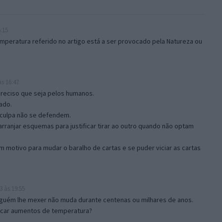
:15
mperatura referido no artigo está a ser provocado pela Natureza ou
s 16:47
preciso que seja pelos humanos.
ado.
culpa não se defendem.
ranjar esquemas para justificar tirar ao outro quando não optam
m motivo para mudar o baralho de cartas e se puder viciar as cartas
 às 19:55
nguém lhe mexer não muda durante centenas ou milhares de anos.
ocar aumentos de temperatura?