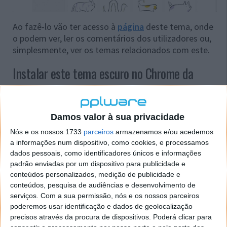
Ao fazê-lo vão ter acesso à
página
deste tema, onde
o podem ver, ler os comentários dos utilizadores ou,
simplesmente, ver os temas relacionados com este.
Instalar este tema escuro no Chrome da
Google
Para o instalar devem apenas carregar no botão
Damos valor à sua privacidade
Instalar
. De imediato o novo tema será instalado e
Nós e os nossos 1733
parceiros
armazenamos e/ou acedemos
aplicado.
a informações num dispositivo, como cookies, e processamos
dados pessoais, como identificadores únicos e informações
padrão enviadas por um dispositivo para publicidade e
conteúdos personalizados, medição de publicidade e
conteúdos, pesquisa de audiências e desenvolvimento de
serviços.
Com a sua permissão, nós e os nossos parceiros
poderemos usar identificação e dados de geolocalização
precisos através da procura de dispositivos. Poderá clicar para