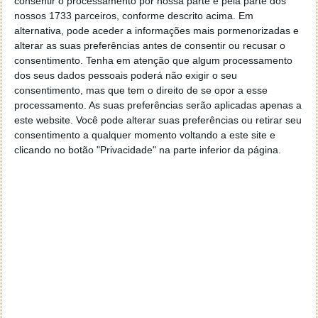
consentir o processamento por nossa parte e pela parte dos
nossos 1733 parceiros, conforme descrito acima. Em
alternativa, pode aceder a informações mais pormenorizadas e
alterar as suas preferências antes de consentir ou recusar o
consentimento.
Tenha em atenção que algum processamento
dos seus dados pessoais poderá não exigir o seu
consentimento, mas que tem o direito de se opor a esse
As diferenças que vão ter no browser são óbvias e
processamento. As suas preferências serão aplicadas apenas a
este website. Você pode alterar suas preferências ou retirar seu
diretas. Vão ver um tema escuro, com um barra preta
consentimento a qualquer momento voltando a este site e
de base. Os diferentes separadores e a base do
clicando no botão "Privacidade" na parte inferior da página.
próprio Chrome vai estar a cinzento escuro.
Caso não pretendam manter o novo tema que
instalaram no Chrome, vão ter, durante algum tempo,
um botão para Anual. Este irá desativar o tema Just
Black e trazer de volta o tema base.