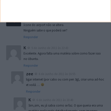
aí em diante sem conclusão…
gustavQ
5 de Junho de 2011 às 22:41
Eu não estou a conseguir. Segui todos os passos mas o
ícone do airport não se altera.
Ninguém sabe o que poderá ser?
Responder
K
5 de Junho de 2011 às 22:43
Excelente. Agora falta uma matéria sobre como fazer isso
no Ubuntu.
Responder
zee
6 de Junho de 2011 às 16:55
ligar internet (por cabo ou com pen 3g), criar uma ad-hoc
et voilá …
Responder
K
6 de Junho de 2011 às 20:40
Sim,sim, eu já sabia como se faz. O que queria era uma
matéria explicando detalhadamente, com imagens,