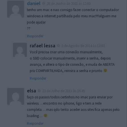
daniel
28 de Junho de 2011 às 12:03
tenho um mac e nao consigo fazer conectar o computador
windows a internet partilhada pelo meu mac!!!!alguem me
pode ajudar
??
Responder
rafael lessa
5 de Agosto de 2014 às 13:03
Você precisa criar uma conexão manualmente,
o SSID colocar manualmente, inserir a senha, depois
avança, e altera o tipo de conexão, e muda de ABERTA
pra COMPARTILHADA, reinsira a senha e pronto
Responder
elsa
23 de Julho de 2011 às 16:49
faço os passos todos certinhos no imac para enviar por
wireless… encontro no iphone, ligo e tem a rede
completa… mas qdo tento aceder aos sites fica apenas pelo
loading…
Responder