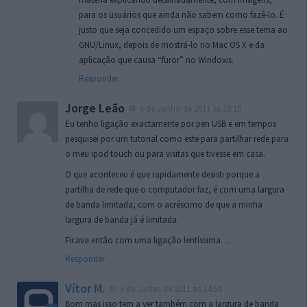
para os usuários que ainda não sabem como fazê-lo. É
justo que seja concedido um espaço sobre esse tema ao
GNU/Linux, depois de mostrá-lo no Mac OS X e da
aplicação que causa “furor” no Windows.
Responder
Jorge Leão
6 de Junho de 2011 às 10:15
Eu tenho ligação exactamente por pen USB e em tempos
pesquisei por um tutorial como este para partilhar rede para
o meu ipod touch ou para visitas que tivesse em casa.
O que aconteceu é que rapidamente desisti porque a
partilha de rede que o computador faz, é com uma largura
de banda limitada, com o acréscimo de que a minha
largura de banda já é limitada.
Ficava então com uma ligação lentíssima…
Responder
Vítor M.
6 de Junho de 2011 às 14:54
Bom mas isso tem a ver também com a largura de banda