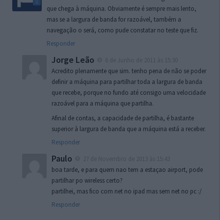
que chega à máquina. Obviamente é sempre mais lento,
mas se a largura de banda for razoável, também a
navegação o será, como pude constatar no teste que fiz.
Responder
Jorge Leão
6 de Junho de 2011 às 15:30
Acredito plenamente que sim. tenho pena de não se poder
definir a máquina para partilhar toda a largura de banda
que recebe, porque no fundo até consigo uma velocidade
razoável para a máquina que partilha.
Afinal de contas, a capacidade de partilha, é bastante
superior à largura de banda que a máquina está a receber.
Responder
Paulo
27 de Novembro de 2013 às 15:43
boa tarde, e para quem nao tem a estaçao airport, pode
partilhar po wireless certo?
partilhei, mas fico com net no ipad mas sem net no pc :/
Responder