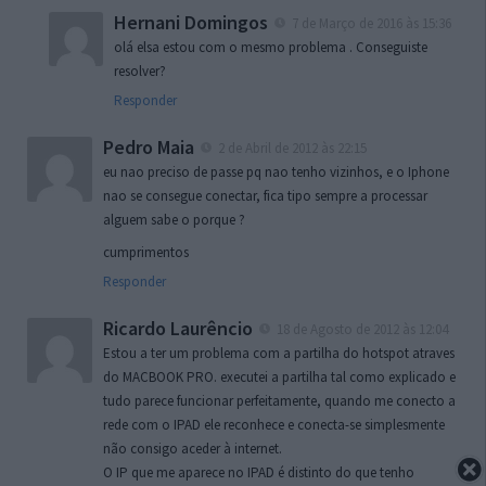
Hernani Domingos
7 de Março de 2016 às 15:36
olá elsa estou com o mesmo problema . Conseguiste
resolver?
Responder
Pedro Maia
2 de Abril de 2012 às 22:15
eu nao preciso de passe pq nao tenho vizinhos, e o Iphone
nao se consegue conectar, fica tipo sempre a processar
alguem sabe o porque ?
cumprimentos
Responder
Ricardo Laurêncio
18 de Agosto de 2012 às 12:04
Estou a ter um problema com a partilha do hotspot atraves
do MACBOOK PRO. executei a partilha tal como explicado e
tudo parece funcionar perfeitamente, quando me conecto a
rede com o IPAD ele reconhece e conecta-se simplesmente
não consigo aceder à internet.
O IP que me aparece no IPAD é distinto do que tenho