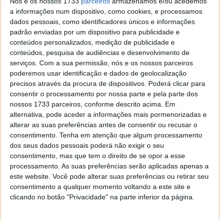
Nós e os nossos 1733
parceiros
armazenamos e/ou acedemos
a informações num dispositivo, como cookies, e processamos
dados pessoais, como identificadores únicos e informações
padrão enviadas por um dispositivo para publicidade e
conteúdos personalizados, medição de publicidade e
conteúdos, pesquisa de audiências e desenvolvimento de
3 - Depois de seleccionarmos o serviço
Partilha de
serviços.
Com a sua permissão, nós e os nossos parceiros
Internet
, serão mostrados, do lado direito, outros
poderemos usar identificação e dados de geolocalização
elementos. Vamos começar por seleccionar qual será
precisos através da procura de dispositivos. Poderá clicar para
a fonte do sinal de Internet que queremos partilhar.
consentir o processamento por nossa parte e pela parte dos
Para isso nas opções
Partilhar a ligação
, escolhemos
nossos 1733 parceiros, conforme descrito acima. Em
Ethernet
.
alternativa, pode aceder a informações mais pormenorizadas e
alterar as suas preferências antes de consentir ou recusar o
consentimento.
Tenha em atenção que algum processamento
dos seus dados pessoais poderá não exigir o seu
Nota
: Se porventura for uma pebUSB de
consentimento, mas que tem o direito de se opor a esse
Banda Larga Móvel que esteja a
processamento. As suas preferências serão aplicadas apenas a
partilhar, irá encontrar o nome da placa
este website. Você pode alterar suas preferências ou retirar seu
e escolherá essa opção.
consentimento a qualquer momento voltando a este site e
clicando no botão "Privacidade" na parte inferior da página.