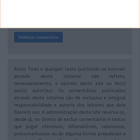
Notifique-me de novos comentários por e-mail.
Também se pode
inscrever
sem comentar.
Aviso: Todo e qualquer texto publicado na internet
através deste sistema não reflete,
necessariamente, a opinião deste site ou do(s)
seu(s) autor(es). Os comentários publicados
através deste sistema são de exclusiva e integral
responsabilidade e autoria dos leitores que dele
fizerem uso. A administração deste site reserva-se,
desde já, no direito de excluir comentários e textos
que julgar ofensivos, difamatórios, caluniosos,
preconceituosos ou de alguma forma prejudiciais a