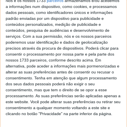
Animal
Nós e os nossos 1733
parceiros
armazenamos e/ou acedemos
a informações num dispositivo, como cookies, e processamos
2.
Mighty Brace Pro
dados pessoais, como identificadores únicos e informações
padrão enviadas por um dispositivo para publicidade e
3.
DDS GP Yes!
conteúdos personalizados, medição de publicidade e
conteúdos, pesquisa de audiências e desenvolvimento de
4.
BarMax CA
serviços.
Com a sua permissão, nós e os nossos parceiros
poderemos usar identificação e dados de geolocalização
5.
The Alchemist SMS
precisos através da procura de dispositivos. Poderá clicar para
consentir o processamento por nossa parte e pela parte dos
6.
Alpha-Trader
nossos 1733 parceiros, conforme descrito acima. Em
alternativa, pode aceder a informações mais pormenorizadas e
7.
MobiGage NDI
alterar as suas preferências antes de consentir ou recusar o
consentimento.
Tenha em atenção que algum processamento
8.
Agro
dos seus dados pessoais poderá não exigir o seu
consentimento, mas que tem o direito de se opor a esse
9.
QSFFStats
processamento. As suas preferências serão aplicadas apenas a
este website. Você pode alterar suas preferências ou retirar seu
10.
iVIP Black
consentimento a qualquer momento voltando a este site e
clicando no botão "Privacidade" na parte inferior da página.