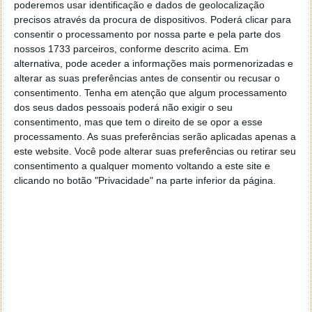
poderemos usar identificação e dados de geolocalização
precisos através da procura de dispositivos. Poderá clicar para
consentir o processamento por nossa parte e pela parte dos
nossos 1733 parceiros, conforme descrito acima. Em
alternativa, pode aceder a informações mais pormenorizadas e
alterar as suas preferências antes de consentir ou recusar o
consentimento.
Tenha em atenção que algum processamento
dos seus dados pessoais poderá não exigir o seu
consentimento, mas que tem o direito de se opor a esse
A ferramenta pode ser colocada no
arranque do
processamento. As suas preferências serão aplicadas apenas a
sistema operativo,
e a partir desse altura todas as
este website. Você pode alterar suas preferências ou retirar seu
regras entrarão em acção e produzirão relatórios de
consentimento a qualquer momento voltando a este site e
ocorrências, dando assim um controlo absoluto
clicando no botão "Privacidade" na parte inferior da página.
sobre os trabalhos em curso.
Para saber o que vai sincronizar e como pode criar
regras individuais, escolhendo mesmo um ficheiro de
muitos que estejam dentro das pastas em causa, use
o método de
simulação.
Esse método irá, como a
palavra indica, simular o processo e mostrar
quais as
implicações
. Caso esteja satisfeito com os