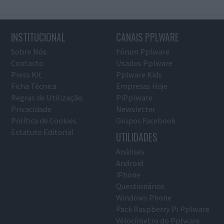
INSTITUCIONAL
CANAIS PPLWARE
Sobre Nós
Fórum Pplware
Contacto
Usados Pplware
Press Kit
Pplware Kids
Ficha Técnica
Empresas Hoje
Regras de Utilização
PiPplware
Privacidade
Newsletter
Política de Cookies
Grupos Facebook
Estatuto Editorial
UTILIDADES
Análises
Android
iPhone
Questionários
Windows Phone
Pack Raspberry Pi Pplware
Velocímetro do Pplware