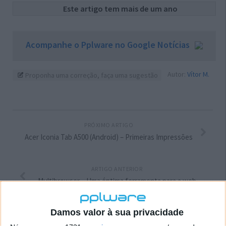
Este artigo tem mais de um ano
Acompanhe o Pplware no Google Notícias
Autor:
Vítor M.
Proponha uma correção, faça uma sugestão
PRÓXIMO ARTIGO
Acer Iconia Tab A500 (Android) – Primeiras Impressões
ARTIGO ANTERIOR
Multibrowser – Uma óptima ferramenta para a web
Damos valor à sua privacidade