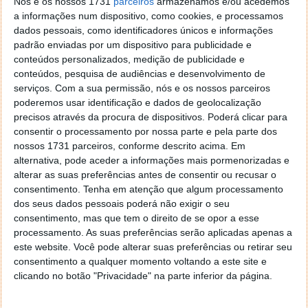
Nós e os nossos 1731
parceiros
armazenamos e/ou acedemos
a informações num dispositivo, como cookies, e processamos
dados pessoais, como identificadores únicos e informações
padrão enviadas por um dispositivo para publicidade e
conteúdos personalizados, medição de publicidade e
conteúdos, pesquisa de audiências e desenvolvimento de
serviços.
Com a sua permissão, nós e os nossos parceiros
poderemos usar identificação e dados de geolocalização
precisos através da procura de dispositivos. Poderá clicar para
consentir o processamento por nossa parte e pela parte dos
Comentários
37
nossos 1731 parceiros, conforme descrito acima. Em
alternativa, pode aceder a informações mais pormenorizadas e
alterar as suas preferências antes de consentir ou recusar o
Claudio
28 de Julho de 2011 às 09:34
consentimento.
Tenha em atenção que algum processamento
Meu Deus a noticia do ano ! fenomenal !
dos seus dados pessoais poderá não exigir o seu
Estou a brincar é só para iniciar as hostilidades !!!
consentimento, mas que tem o direito de se opor a esse
processamento. As suas preferências serão aplicadas apenas a
Responder
este website. Você pode alterar suas preferências ou retirar seu
Ppietra
28 de Julho de 2011 às 10:14
consentimento a qualquer momento voltando a este site e
uau! O comentário do ano! Tou a falar a sério
clicando no botão "Privacidade" na parte inferior da página.
Responder