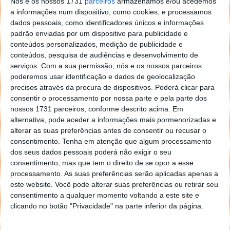
Nós e os nossos 1731
parceiros
armazenamos e/ou acedemos
É uma aplicação útil para:
a informações num dispositivo, como cookies, e processamos
dados pessoais, como identificadores únicos e informações
Artistas que usam o Mac com grande pendor
padrão enviadas por um dispositivo para publicidade e
gráfco
conteúdos personalizados, medição de publicidade e
Arquitectos que levam à exaustão os recursos do
conteúdos, pesquisa de audiências e desenvolvimento de
Mac
serviços.
Com a sua permissão, nós e os nossos parceiros
poderemos usar identificação e dados de geolocalização
Programadores para manter a máquina mais
precisos através da procura de dispositivos. Poderá clicar para
tempo em alto desempenho
consentir o processamento por nossa parte e pela parte dos
Programadores que recorrem a modeladores e
nossos 1731 parceiros, conforme descrito acima. Em
animações 3D
alternativa, pode aceder a informações mais pormenorizadas e
Programadores em geral
alterar as suas preferências antes de consentir ou recusar o
consentimento.
Tenha em atenção que algum processamento
Músicos que utilizam aplicações de alto
dos seus dados pessoais poderá não exigir o seu
desempenho
consentimento, mas que tem o direito de se opor a esse
Fotógrafos
processamento. As suas preferências serão aplicadas apenas a
Utilizadores que recorram ao Parallels Desktop
este website. Você pode alterar suas preferências ou retirar seu
Para todos os que tenham notado um
consentimento a qualquer momento voltando a este site e
clicando no botão "Privacidade" na parte inferior da página.
abrandamento na performance do seu
computador. Apenas necessita de clicar nesta