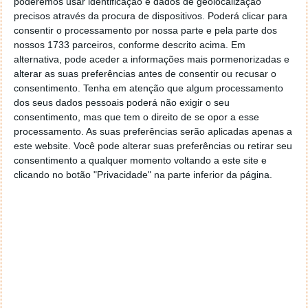
poderemos usar identificação e dados de geolocalização
precisos através da procura de dispositivos. Poderá clicar para
Download
consentir o processamento por nossa parte e pela parte dos
nossos 1733 parceiros, conforme descrito acima. Em
alternativa, pode aceder a informações mais pormenorizadas e
Licença: Freeware
alterar as suas preferências antes de consentir ou recusar o
consentimento.
Tenha em atenção que algum processamento
Download:
Google Maps 4.8
dos seus dados pessoais poderá não exigir o seu
consentimento, mas que tem o direito de se opor a esse
Homepage:
Google Maps
processamento. As suas preferências serão aplicadas apenas a
este website. Você pode alterar suas preferências ou retirar seu
consentimento a qualquer momento voltando a este site e
clicando no botão "Privacidade" na parte inferior da página.
Este artigo tem mais de um ano
Acompanhe o Pplware no Google Notícias
Proponha uma correção, faça uma sugestão