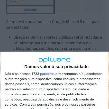
Além desta novidades, o Google Maps 4.8 das quais
se destacam:
Direções de transportes públicos reformuladas e
otimizadas para melhorar a experiência do
utilizador nas cidades, com uma escolha mais
variada de trajetos e informações de chegada
em tempo real sempre que disponíveis
Opções adicionais de aplicações para partilhar
Damos valor à sua privacidade
um local
Nós e os nossos 1733
parceiros
armazenamos e/ou acedemos
Apresentação de uma galeria de imagens que
a informações num dispositivo, como cookies, e processamos
permite ter uma perspetiva visual e rápida de um
dados pessoais, como identificadores únicos e informações
local através de uma vista de grelha
padrão enviadas por um dispositivo para publicidade e
conteúdos personalizados, medição de publicidade e
Correções de erros
conteúdos, pesquisa de audiências e desenvolvimento de
serviços.
Com a sua permissão, nós e os nossos parceiros