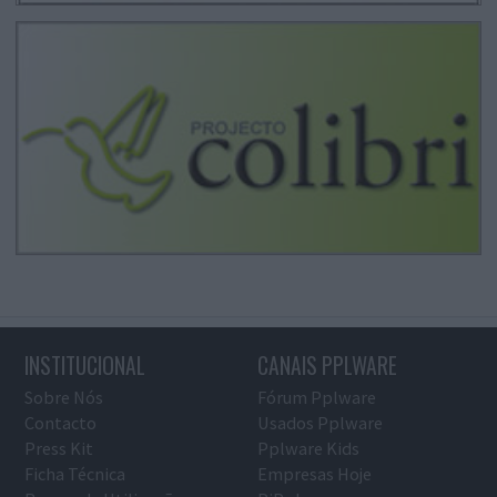
INSTITUCIONAL
CANAIS PPLWARE
Sobre Nós
Fórum Pplware
Contacto
Usados Pplware
Press Kit
Pplware Kids
Ficha Técnica
Empresas Hoje