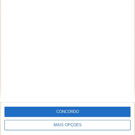
terceiros. Textos de caráter promocional ou
inseridos no sistema sem a devida identificação do
seu autor (nome completo e endereço válido de
email) também poderão ser excluídos.
PUB
CONCORDO
MAIS OPÇÕES