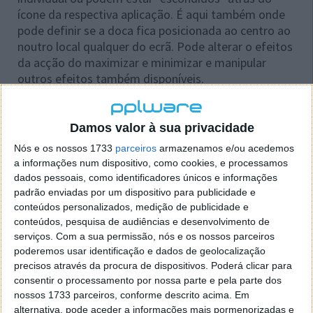
ícone da respectiva aplicação. É aqui também onde
pode definir se a doca fica posicionada ao centro ao
noutro local qualquer do ecrã. Pode alterar o efeitos
da acção do maximizar e minimizar e manipular
outros efeitos também disponíveis.
Damos valor à sua privacidade
Nós e os nossos 1733
parceiros
armazenamos e/ou acedemos
a informações num dispositivo, como cookies, e processamos
dados pessoais, como identificadores únicos e informações
padrão enviadas por um dispositivo para publicidade e
conteúdos personalizados, medição de publicidade e
conteúdos, pesquisa de audiências e desenvolvimento de
serviços.
Com a sua permissão, nós e os nossos parceiros
poderemos usar identificação e dados de geolocalização
precisos através da procura de dispositivos. Poderá clicar para
consentir o processamento por nossa parte e pela parte dos
nossos 1733 parceiros, conforme descrito acima. Em
alternativa, pode aceder a informações mais pormenorizadas e