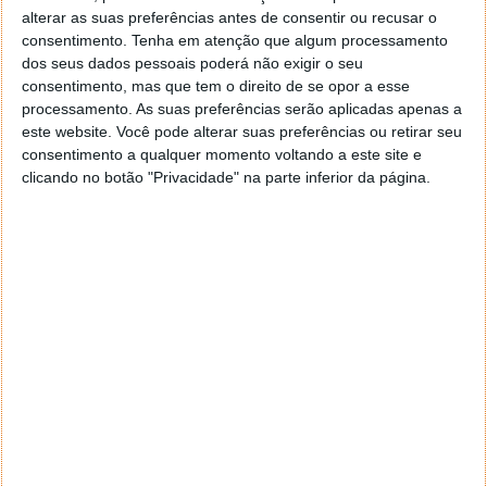
alterar as suas preferências antes de consentir ou recusar o
consentimento.
Tenha em atenção que algum processamento
dos seus dados pessoais poderá não exigir o seu
consentimento, mas que tem o direito de se opor a esse
No separador
Stacks & Spaces
, mais concretamente
processamento. As suas preferências serão aplicadas apenas a
do efeito leque e do espaço de organização entre
este website. Você pode alterar suas preferências ou retirar seu
ícones, também poderá ter uma palavra e definir à
consentimento a qualquer momento voltando a este site e
sua escolha.
clicando no botão "Privacidade" na parte inferior da página.