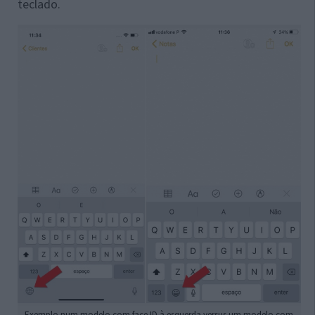
teclado.
Exemplo num modelo com face ID à esquerda versus um modelo com