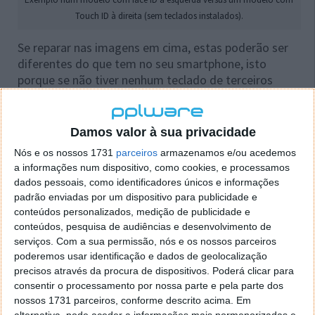
Touch ID à direita (sem teclados instalados).
Se reparar nas imagens em cima, estas poderão ser
diferentes do que tem no seu smartphone, isto
porque se não tiver nenhum teclado de terceiros
instalado ou nenhum idioma adicional da Apple
ativado, verá um ícone
Emoji
sorridente em vez de
um globo.
Damos valor à sua privacidade
Nós e os nossos 1731
parceiros
armazenamos e/ou acedemos
Basicamente funciona da mesma forma, se clicar
a informações num dispositivo, como cookies, e processamos
mais de um segundo em cima de cada um destes
dados pessoais, como identificadores únicos e informações
ícones, a caixa de opções irá ser mostrada na
padrão enviadas por um dispositivo para publicidade e
mesma.
conteúdos personalizados, medição de publicidade e
conteúdos, pesquisa de audiências e desenvolvimento de
serviços.
Com a sua permissão, nós e os nossos parceiros
poderemos usar identificação e dados de geolocalização
precisos através da procura de dispositivos. Poderá clicar para
consentir o processamento por nossa parte e pela parte dos
nossos 1731 parceiros, conforme descrito acima. Em
alternativa, pode aceder a informações mais pormenorizadas e