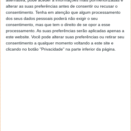
alterar as suas preferências antes de consentir ou recusar o
consentimento.
Tenha em atenção que algum processamento
dos seus dados pessoais poderá não exigir o seu
consentimento, mas que tem o direito de se opor a esse
processamento. As suas preferências serão aplicadas apenas a
este website. Você pode alterar suas preferências ou retirar seu
consentimento a qualquer momento voltando a este site e
clicando no botão "Privacidade" na parte inferior da página.
Depois de pressionar longamente o globo ou o
smiley, abaixo da lista de teclados disponíveis para os
quais pode alternar, verá ícones da orientação
esquerda, centro e direita do teclado nativo da Apple.