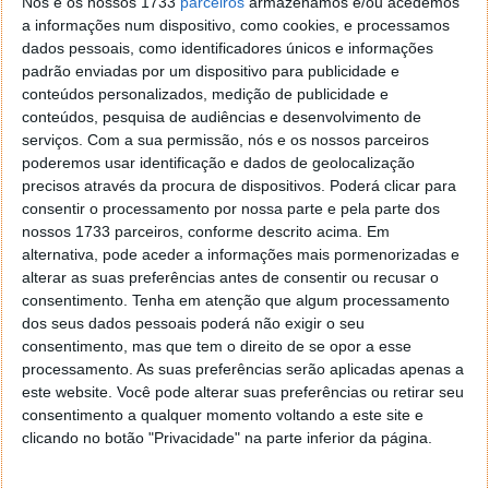
Nós e os nossos 1733
parceiros
armazenamos e/ou acedemos
a informações num dispositivo, como cookies, e processamos
Acompanhe o Pplware no Google Notícias
dados pessoais, como identificadores únicos e informações
padrão enviadas por um dispositivo para publicidade e
conteúdos personalizados, medição de publicidade e
Proponha uma correção, faça uma sugestão
conteúdos, pesquisa de audiências e desenvolvimento de
serviços.
Com a sua permissão, nós e os nossos parceiros
Autor:
Pedro Pinto
poderemos usar identificação e dados de geolocalização
precisos através da procura de dispositivos. Poderá clicar para
consentir o processamento por nossa parte e pela parte dos
nossos 1733 parceiros, conforme descrito acima. Em
Tags:
falha
MacOs
vulnerabilidade
alternativa, pode aceder a informações mais pormenorizadas e
alterar as suas preferências antes de consentir ou recusar o
consentimento.
Tenha em atenção que algum processamento
dos seus dados pessoais poderá não exigir o seu
PRÓXIMO ARTIGO
consentimento, mas que tem o direito de se opor a esse
Apple trocou o Bing pelo Google nas pesquisas da Siri
processamento. As suas preferências serão aplicadas apenas a
e do macOS
este website. Você pode alterar suas preferências ou retirar seu
consentimento a qualquer momento voltando a este site e
clicando no botão "Privacidade" na parte inferior da página.
ARTIGO ANTERIOR
Hubble descobre objeto único no Sistema Solar