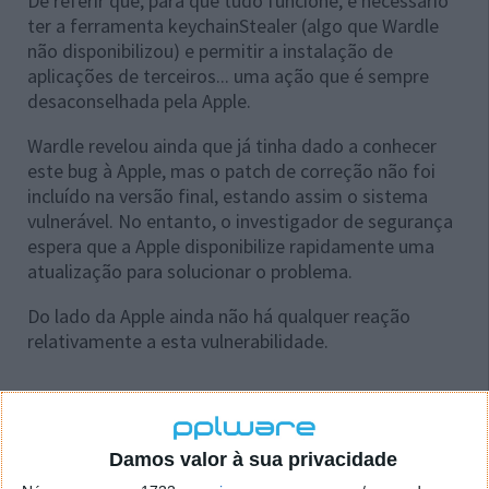
De referir que, para que tudo funcione, é necessário
ter a ferramenta keychainStealer (algo que Wardle
não disponibilizou) e permitir a instalação de
aplicações de terceiros... uma ação que é sempre
desaconselhada pela Apple.
Wardle revelou ainda que já tinha dado a conhecer
este bug à Apple, mas o patch de correção não foi
incluído na versão final, estando assim o sistema
vulnerável. No entanto, o investigador de segurança
espera que a Apple disponibilize rapidamente uma
atualização para solucionar o problema.
Do lado da Apple ainda não há qualquer reação
relativamente a esta vulnerabilidade.
Este artigo tem mais de um ano
Damos valor à sua privacidade