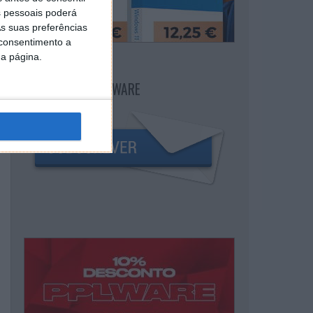
 pessoais poderá
s suas preferências
 consentimento a
da página.
NEWSLETTER PPLWARE