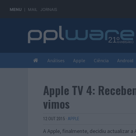
MENU
MAIL
JORNAIS
Análises
Apple
Ciência
Android
Apple TV 4: Recebe
vimos
12 OUT 2015
·
APPLE
A Apple, finalmente, decidiu actualizar 