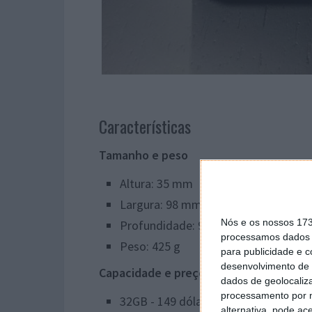
Características
Tamanho e peso
Altura: 35 mm
Largura: 98 mm
Nós e os nossos 17
Profundidade: 98 mm
processamos dados p
Peso: 425 g
para publicidade e 
desenvolvimento de 
Capacidade e preços
dados de geolocaliza
processamento por n
32GB - 149 dólares
alternativa, pode ac