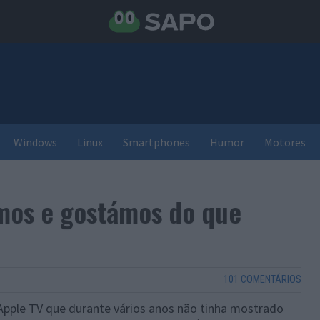
Windows
Linux
Smartphones
Humor
Motores
mos e gostámos do que
101 COMENTÁRIOS
a Apple TV que durante vários anos não tinha mostrado