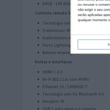
64GB - 199 dólares
ou recusar o consen
não exigir o seu co
Controlo remoto Siri
serão aplicadas apen
qualquer momento vol
Tecnologia sem fio Bluetooth 4.0
Transmissor IR
Acelerómetro e giroscópio
Porta Lightning para recarregar
M
Bateria recarregável
Portas e Interfaces
HDMI 1.4 3
Wi-Fi 802.11ac com MIMO
Ethernet 10 / 100BASE-T
Tecnologia sem fio Bluetooth 4.0
Receptor IR
USB-C para serviço e suporte