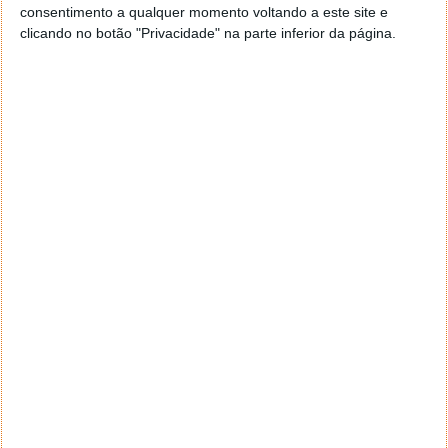
PRÓXIMO ARTIGO
consentimento a qualquer momento voltando a este site e
Mercado regulado do gás: Clientes EDP já podem
clicando no botão "Privacidade" na parte inferior da página.
mudar online
ARTIGO ANTERIOR
Apple ouviu os utilizadores e o Stage Manager vai
mesmo chegar a alguns iPads mais antigos