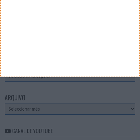
Teste a velocidade da sua Internet
CATEGORIAS
Categorias
ARQUIVO
Arquivo
CANAL DE YOUTUBE