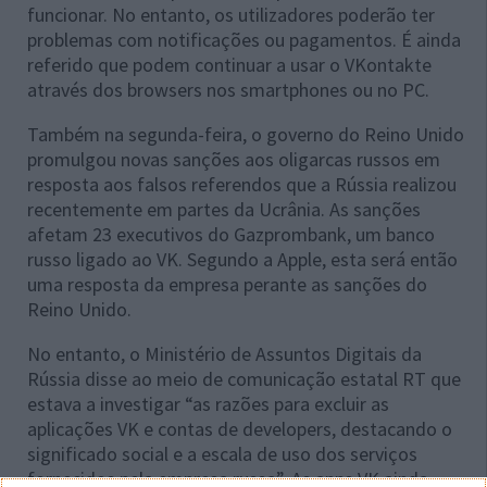
funcionar. No entanto, os utilizadores poderão ter
problemas com notificações ou pagamentos. É ainda
referido que podem continuar a usar o VKontakte
através dos browsers nos smartphones ou no PC.
Também na segunda-feira, o governo do Reino Unido
promulgou novas sanções aos oligarcas russos em
resposta aos falsos referendos que a Rússia realizou
recentemente em partes da Ucrânia. As sanções
afetam 23 executivos do Gazprombank, um banco
russo ligado ao VK. Segundo a Apple, esta será então
uma resposta da empresa perante as sanções do
Reino Unido.
No entanto, o Ministério de Assuntos Digitais da
Rússia disse ao meio de comunicação estatal RT que
estava a investigar “as razões para excluir as
aplicações VK e contas de developers, destacando o
significado social e a escala de uso dos serviços
fornecidos pela empresa russa”. As apps VK ainda