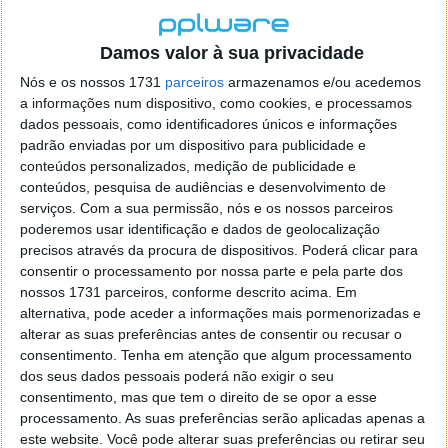
estão disponíveis na Play Store do Google.
Damos valor à sua privacidade
Nós e os nossos 1731
parceiros
armazenamos e/ou acedemos
a informações num dispositivo, como cookies, e processamos
Este artigo tem mais de um ano
dados pessoais, como identificadores únicos e informações
padrão enviadas por um dispositivo para publicidade e
conteúdos personalizados, medição de publicidade e
Acompanhe o Pplware no Google Notícias
conteúdos, pesquisa de audiências e desenvolvimento de
serviços.
Com a sua permissão, nós e os nossos parceiros
poderemos usar identificação e dados de geolocalização
Proponha uma correção, faça uma sugestão
precisos através da procura de dispositivos. Poderá clicar para
consentir o processamento por nossa parte e pela parte dos
nossos 1731 parceiros, conforme descrito acima. Em
Autor:
Maria Inês Coelho
alternativa, pode aceder a informações mais pormenorizadas e
alterar as suas preferências antes de consentir ou recusar o
consentimento.
Tenha em atenção que algum processamento
dos seus dados pessoais poderá não exigir o seu
Tags:
App store
Apple
VKontakte
consentimento, mas que tem o direito de se opor a esse
processamento. As suas preferências serão aplicadas apenas a
este website. Você pode alterar suas preferências ou retirar seu