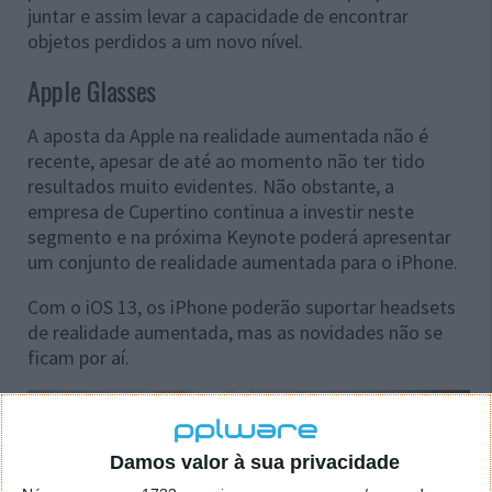
juntar e assim levar a capacidade de encontrar
objetos perdidos a um novo nível.
Apple Glasses
A aposta da Apple na realidade aumentada não é
recente, apesar de até ao momento não ter tido
resultados muito evidentes. Não obstante, a
empresa de Cupertino continua a investir neste
segmento e na próxima Keynote poderá apresentar
um conjunto de realidade aumentada para o iPhone.
Com o iOS 13, os iPhone poderão suportar headsets
de realidade aumentada, mas as novidades não se
ficam por aí.
Damos valor à sua privacidade