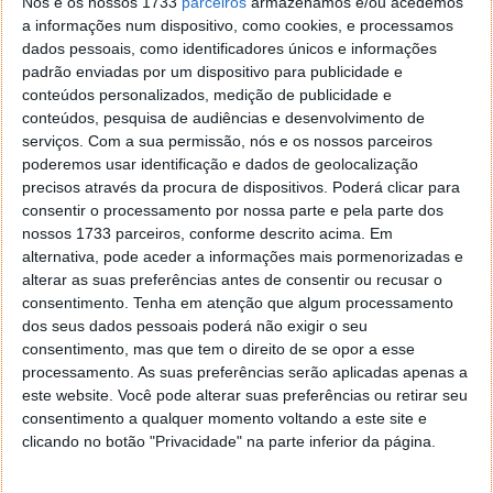
Nós e os nossos 1733
parceiros
armazenamos e/ou acedemos
a informações num dispositivo, como cookies, e processamos
dados pessoais, como identificadores únicos e informações
padrão enviadas por um dispositivo para publicidade e
conteúdos personalizados, medição de publicidade e
conteúdos, pesquisa de audiências e desenvolvimento de
serviços.
Com a sua permissão, nós e os nossos parceiros
poderemos usar identificação e dados de geolocalização
A Apple está a estudar o suporte para estes headsets
precisos através da procura de dispositivos. Poderá clicar para
de RA mas com dois dispositivos adicionais, com os
consentir o processamento por nossa parte e pela parte dos
nomes de código Luck e Franc. Depois de vários
nossos 1733 parceiros, conforme descrito acima. Em
avanços e recuos relativamente à realidade
alternativa, pode aceder a informações mais pormenorizadas e
aumentada, será que é desta que a empresa avança
alterar as suas preferências antes de consentir ou recusar o
definitivamente com algo? Esperemos por terça-
consentimento.
Tenha em atenção que algum processamento
dos seus dados pessoais poderá não exigir o seu
feira!
consentimento, mas que tem o direito de se opor a esse
Apple TV
processamento. As suas preferências serão aplicadas apenas a
este website. Você pode alterar suas preferências ou retirar seu
consentimento a qualquer momento voltando a este site e
Com a apresentação dos serviços Apple TV+ e
clicando no botão "Privacidade" na parte inferior da página.
Arcade, é esperado que a empresa renove a sua Apple
TV que foi atualizada pela última vez em 2017.