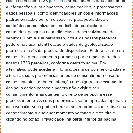
Nós e os nossos 1733
parceiros
armazenamos e/ou acedemos
A tendência atual tem sido, inegavelmente, o maior
a informações num dispositivo, como cookies, e processamos
aproveitamento da área frontal para o ecrã. A
dados pessoais, como identificadores únicos e informações
questão é que nem mesmo a série "não-Note" se
padrão enviadas por um dispositivo para publicidade e
conteúdos personalizados, medição de publicidade e
está a conter no tamanho e os conceitos acabam por
conteúdos, pesquisa de audiências e desenvolvimento de
se misturar. "Note" agora significa melhores
serviços.
Com a sua permissão, nós e os nossos parceiros
especificações que o "não-Note". O tamanho fica de
poderemos usar identificação e dados de geolocalização
parte.
precisos através da procura de dispositivos. Poderá clicar para
consentir o processamento por nossa parte e pela parte dos
nossos 1733 parceiros, conforme descrito acima. Em
alternativa, pode aceder a informações mais pormenorizadas e
Características gerais do Xiaomi Redmi 7
alterar as suas preferências antes de consentir ou recusar o
consentimento.
Tenha em atenção que algum processamento
O Redmi 7 é um smartphone com grande
dos seus dados pessoais poderá não exigir o seu
aproveitamento da área frontal para o ecrã, na
consentimento, mas que tem o direito de se opor a esse
ordem os 82%. Além disso, tem um entalhe no topo,
processamento. As suas preferências serão aplicadas apenas a
em forma de gota, tal como o Redmi Note 7. É um
este website. Você pode alterar suas preferências ou retirar seu
"notch" com uma dimensão muito mais comedida,
consentimento a qualquer momento voltando a este site e
comparando com outros modelos.
clicando no botão "Privacidade" na parte inferior da página.
Como já referido, o ecrã tem uma diagonal de 6,26"