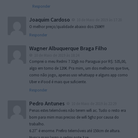
Responder
Joaquim Cardoso
10 de Maio de 2019 às 17:20
O melhor preço/qualidade abaixo dos 150€!!!
Responder
Wagner Albuquerque Braga Filho
10 de Maio de 2019 às 18:24
Comprei o meu Redmi 7 32gb no Paraguai por R$: 535,00,
algo em torno de 120€. Pra mim, um dos melhores que tive,
como não jogo, apenas uso whatsapp e alguns app como
Uber e iFood é mais que suficiente.
Responder
Pedro Antunes
10 de Maio de 2019 às 22:29
Penas estes telemóveis não terem wifi ac. Tudo o resto era
bom para mim mas preciso de wifi 5ghz por causa do
trabalho.
6.27″ é enorme. Prefiro telemóveis até 150cm de altura.
Nunca mais largo o redmi note 3 se.