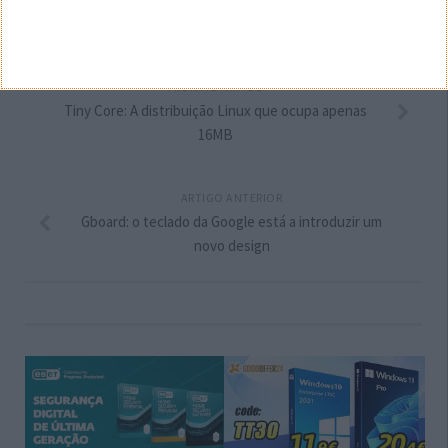
Tags:
low-end
Redmi
Redmi 7
smartphone
Xiaomi
PRÓXIMO ARTIGO
Tiny Core: A distribuição Linux que ocupa apenas
16MB
ARTIGO ANTERIOR
Gboard: o teclado da Google está a introduzir um
novo design