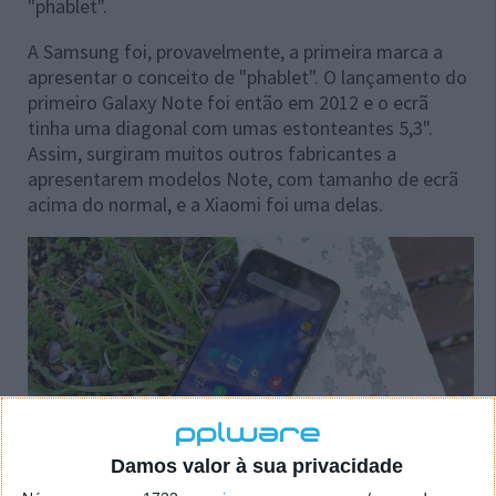
"phablet".
A Samsung foi, provavelmente, a primeira marca a
apresentar o conceito de "phablet". O lançamento do
primeiro Galaxy Note foi então em 2012 e o ecrã
tinha uma diagonal com umas estonteantes 5,3".
Assim, surgiram muitos outros fabricantes a
apresentarem modelos Note, com tamanho de ecrã
acima do normal, e a Xiaomi foi uma delas.
Damos valor à sua privacidade