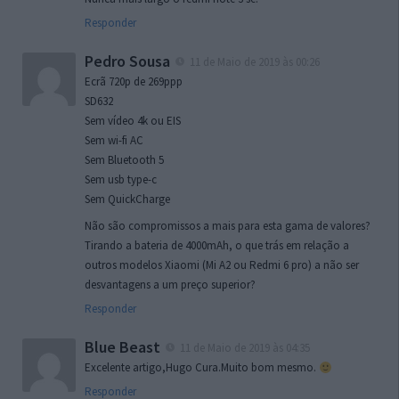
Responder
Pedro Sousa
11 de Maio de 2019 às 00:26
Ecrã 720p de 269ppp
SD632
Sem vídeo 4k ou EIS
Sem wi-fi AC
Sem Bluetooth 5
Sem usb type-c
Sem QuickCharge
Não são compromissos a mais para esta gama de valores?
Tirando a bateria de 4000mAh, o que trás em relação a
outros modelos Xiaomi (Mi A2 ou Redmi 6 pro) a não ser
desvantagens a um preço superior?
Responder
Blue Beast
11 de Maio de 2019 às 04:35
Excelente artigo,Hugo Cura.Muito bom mesmo.
Responder