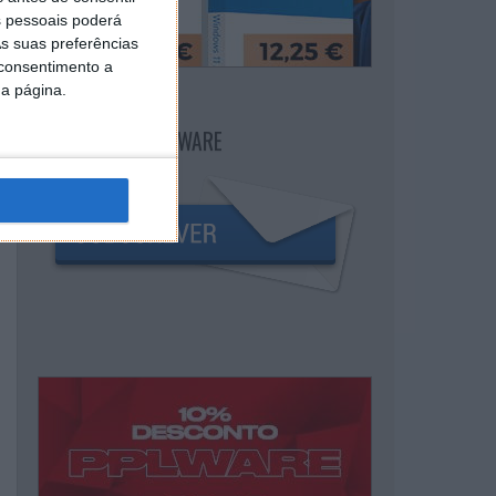
 pessoais poderá
s suas preferências
 consentimento a
da página.
NEWSLETTER PPLWARE