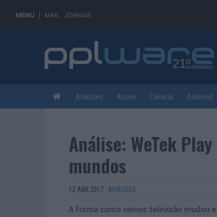
MENU
MAIL
JORNAIS
Análises
Apple
Ciência
Android
Análise: WeTek Play 
mundos
12 ABR 2017
·
ANÁLISES
A forma como vemos televisão mudou e 