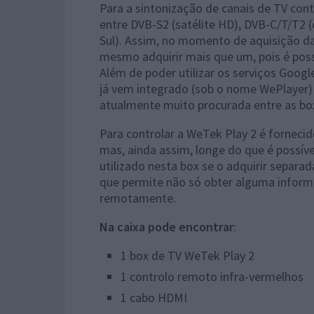
Para a sintonização de canais de TV cont
entre DVB-S2 (satélite HD), DVB-C/T/T2 
Sul). Assim, no momento de aquisição da
mesmo adquirir mais que um, pois é possí
Além de poder utilizar os serviços Google
já vem integrado (sob o nome WePlayer) 
atualmente muito procurada entre as bo
Para controlar a WeTek Play 2 é fornec
mas, ainda assim, longe do que é possív
utilizado nesta box se o adquirir separa
que permite não só obter alguma inform
remotamente.
Na caixa pode encontrar
:
1 box de TV WeTek Play 2
1 controlo remoto infra-vermelhos
1 cabo HDMI