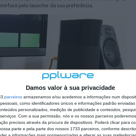
nterface pelo launcher da sua preferência.
Damos valor à sua privacidade
33
parceiros
armazenamos e/ou acedemos a informações num dispositi
essoais, como identificadores únicos e informações padrão enviadas 
conteúdos personalizados, medição de publicidade e conteúdos, pesqui
serviços.
Com a sua permissão, nós e os nossos parceiros poderemos 
ção precisos através da procura de dispositivos. Poderá clicar para co
ossa parte e pela parte dos nossos 1733 parceiros, conforme descrit
eder a informações mais pormenorizadas e alterar as suas preferência