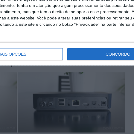
timento.
Tenha em atenção que algum processamento dos seus dados
H com uma GPU penta-core Mali-450MP com 2 GB de RAM
nsentimento, mas que tem o direito de se opor a esse processamento. A
az de descodificar vídeo H.264/H.265 a 4K e som Dolby
as a este website. Você pode alterar suas preferências ou retirar seu
 pode tirar o partido máximo do sistema de som da sua
tando a este site e clicando no botão "Privacidade" na parte inferior 
e Bluetooth 4.0, as tecnologias mais populares
 portas USB 2.0, uma HDMI, leitor de cartões microSD,
AIS OPÇÕES
CONCORDO
al SPDIF, saída A/V e uma porta série RS-232 útil para
articipar na comunidade.