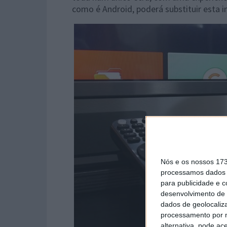
como é Android, poderá substituir esta i
Nós e os nossos 17
processamos dados p
para publicidade e 
desenvolvimento de 
dados de geolocaliza
processamento por n
alternativa, pode ac