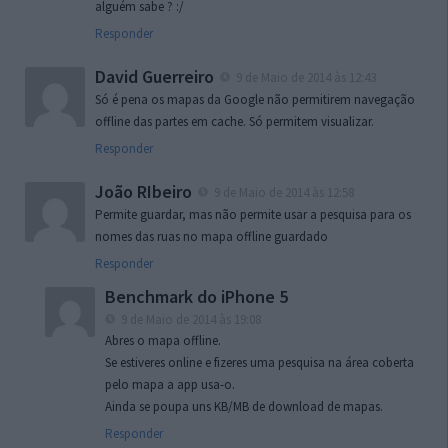
alguém sabe ? :/
Responder
David Guerreiro
9 de Maio de 2014 às 12:43
Só é pena os mapas da Google não permitirem navegação
offline das partes em cache. Só permitem visualizar.
Responder
João RIbeiro
9 de Maio de 2014 às 12:58
Permite guardar, mas não permite usar a pesquisa para os
nomes das ruas no mapa offline guardado
Responder
Benchmark do iPhone 5
9 de Maio de 2014 às 19:08
Abres o mapa offline.
Se estiveres online e fizeres uma pesquisa na área coberta
pelo mapa a app usa-o.
Ainda se poupa uns KB/MB de download de mapas.
Responder