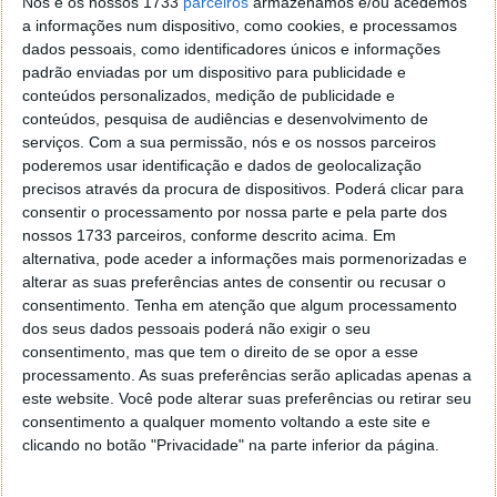
Nós e os nossos 1733
parceiros
armazenamos e/ou acedemos
a informações num dispositivo, como cookies, e processamos
dados pessoais, como identificadores únicos e informações
Dentro dessa nova interface vão encontrar, no final,
padrão enviadas por um dispositivo para publicidade e
uma zona dedicada aos mapas offline. Devem
conteúdos personalizados, medição de publicidade e
escolher a opção Guardar mapa para utilização
conteúdos, pesquisa de audiências e desenvolvimento de
offline.
serviços.
Com a sua permissão, nós e os nossos parceiros
poderemos usar identificação e dados de geolocalização
De volta ao mapa devem escolher a zona a ser
precisos através da procura de dispositivos. Poderá clicar para
guardada, corrigindo o zoom ou o centro do mapa
consentir o processamento por nossa parte e pela parte dos
que querem guardar. Depois de acertado o mapa
nossos 1733 parceiros, conforme descrito acima. Em
devem apenas carregar na zona que indica o guardar
alternativa, pode aceder a informações mais pormenorizadas e
do mapa.
alterar as suas preferências antes de consentir ou recusar o
consentimento.
Tenha em atenção que algum processamento
dos seus dados pessoais poderá não exigir o seu
consentimento, mas que tem o direito de se opor a esse
processamento. As suas preferências serão aplicadas apenas a
este website. Você pode alterar suas preferências ou retirar seu
consentimento a qualquer momento voltando a este site e
clicando no botão "Privacidade" na parte inferior da página.