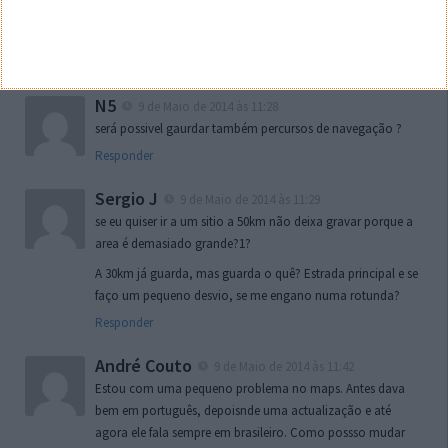
aquele pedaço de mapa para que possa ser usado em
modo offline.
Responder
N5
9 de Maio de 2014 às 11:28
será possivel gaurdar também percursos de navegação ?
Responder
Sergio J
9 de Maio de 2014 às 11:29
se eu quiser ir a um sitio a 50km não deixa gravar porque a
area é demasiado grande?1?
A 30km já guarda, mas guarda o quê? Estrada principal e se
faço um pequeno desvio, se me engano numa rotunda?
Responder
André Couto
9 de Maio de 2014 às 11:42
Estou com uma pequeno problema no maps. Antes dava
bem em português, depoisnde uma actualização e até
agora ele fala sempre em brasileiro. Como possso mudar