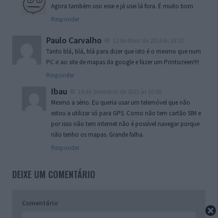
Agora também uso esse e já usei lá fora. É muito bom
Responder
Paulo Carvalho
12 de Maio de 2014 às 18:32
Tanto blá, blá, blá para dizer que isto é o mesmo que num
PC ir ao site de mapas da google e fazer um Printscreen!!!!
Responder
Ibau
14 de Setembro de 2015 às 10:00
Mesmo a sério. Eu queria usar um telemóvel que não
estou a utilizar só para GPS. Como não tem cartão SIM e
por isso não tem internet não é possível navegar porque
não tenho os mapas. Grande falha.
Responder
DEIXE UM COMENTÁRIO
Comentário