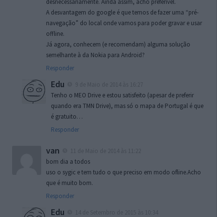
desnecessariamente. Ainda assim, acho preferível.
A desvantagem do google é que temos de fazer uma “pré-
navegação” do local onde vamos para poder gravar e usar
offline.
Já agora, conhecem (e recomendam) alguma solução
semelhante à da Nokia para Android?
Responder
Edu
9 de Maio de 2014 às 16:27
Tenho o MEO Drive e estou satisfeito (apesar de preferir
quando era TMN Drive), mas só o mapa de Portugal é que
é gratuito…
Responder
van
11 de Maio de 2014 às 11:22
bom dia a todos
uso o sygic e tem tudo o que preciso em modo ofline.Acho
que é muito bom.
Responder
Edu
14 de Setembro de 2015 às 10:34