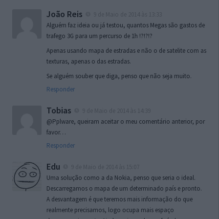
João Reis
9 de Maio de 2014 às 13:33
Alguém faz ideia ou já testou, quantos Megas são gastos de
trafego 3G para um percurso de 1h !?!?!?
Apenas usando mapa de estradas e não o de satelite com as
texturas, apenas o das estradas.
Se alguém souber que diga, penso que não seja muito.
Responder
Tobias
9 de Maio de 2014 às 14:39
@Pplware, queiram aceitar o meu comentário anterior, por
favor…
Responder
Edu
9 de Maio de 2014 às 15:07
Uma solução como a da Nokia, penso que seria o ideal.
Descarregamos o mapa de um determinado país e pronto.
A desvantagem é que teremos mais informação do que
realmente precisamos, logo ocupa mais espaço