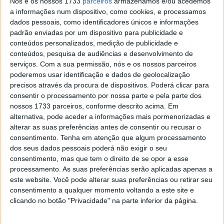
Nós e os nossos 1733
parceiros
armazenamos e/ou acedemos
a informações num dispositivo, como cookies, e processamos
$distrito
=
$_GET
[
'distrito'
]
;
dados pessoais, como identificadores únicos e informações
De seguida necessitamos de um array que faça a
padrão enviadas por um dispositivo para publicidade e
conteúdos personalizados, medição de publicidade e
associação entre os distritos e os concelhos que lhe
conteúdos, pesquisa de audiências e desenvolvimento de
pertencem (exemplifico com Aveiro, Lisboa e Viseu
serviços.
Com a sua permissão, nós e os nossos parceiros
mas no ficheiro fonte tem o array completo):
poderemos usar identificação e dados de geolocalização
precisos através da procura de dispositivos. Poderá clicar para
$concelhos
[
'Aveiro'
]
=
array
(
'Águeda'
,
'Albergaria-a-V
consentir o processamento por nossa parte e pela parte dos
$concelhos
[
'Lisboa'
]
=
array
(
'Arruda dos Vinhos'
,
'Azam
nossos 1733 parceiros, conforme descrito acima. Em
alternativa, pode aceder a informações mais pormenorizadas e
$concelhos
[
'Viseu'
]
=
array
(
'Armamar'
,
'Carregal do Sa
alterar as suas preferências antes de consentir ou recusar o
E fazemos então a construção de um <select> com o
consentimento.
Tenha em atenção que algum processamento
distrito escolhido:
dos seus dados pessoais poderá não exigir o seu
consentimento, mas que tem o direito de se opor a esse
echo
'

processamento. As suas preferências serão aplicadas apenas a
<select>'
;
este website. Você pode alterar suas preferências ou retirar seu
foreach
(
$concelhos
[
$distrito
]
as
$concelho
)
consentimento a qualquer momento voltando a este site e
echo
'

clicando no botão "Privacidade" na parte inferior da página.
<option value="'
.
$concelho
.
'">'
.
$concelho
.
'<
'
;