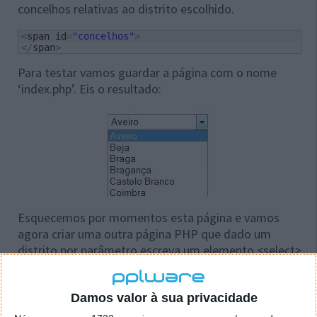
concelhos relativas ao distrito escolhido.
<
span id
=
"concelhos"
>
</
span
>
Para testar vamos guardar a página com o nome
‘index.php’. Eis o resultado:
Esquecemos por momentos esta página e vamos
agora criar uma outra página PHP que dado um
distrito por parâmetro escreva um elemento <select>
com os concelhos respectivos.
Obtemos o distrito escolhido através do método
Damos valor à sua privacidade
GET: