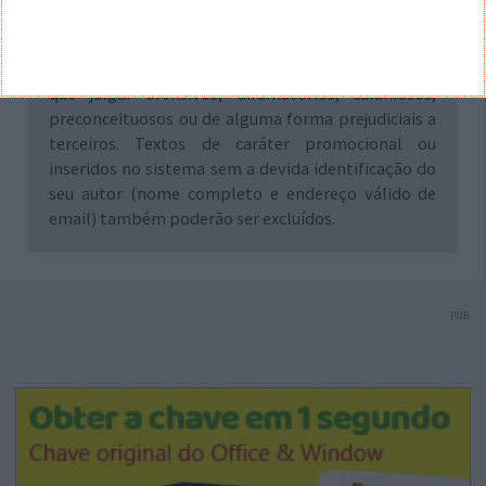
responsabilidade e autoria dos leitores que dele
fizerem uso. A administração deste site reserva-se,
desde já, no direito de excluir comentários e textos
que julgar ofensivos, difamatórios, caluniosos,
preconceituosos ou de alguma forma prejudiciais a
terceiros. Textos de caráter promocional ou
inseridos no sistema sem a devida identificação do
seu autor (nome completo e endereço válido de
email) também poderão ser excluídos.
PUB