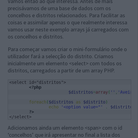
Vamos então ao que interessa. Antes de mais
precisávamos de uma base de dados com os
concelhos e distritos relacionados. Para facilitar as
coisas e assimilar apenas o que realmente interessa
vamos usar neste exemplo arrays já carregados com
os concelhos e distritos.
Para começar vamos criar o mini-formulário onde o
utilizador fará a selecção do distrito. Criamos
inicialmente um elemento <select> com todos os
distritos, carregados a partir de um array PHP.
<select id="distritos">

<?php
$distritos
=
array
(
''
,
'Aveiro'
foreach
(
$distritos
as
$distrito
)
echo
'<option value="'
.
$distrito
.
?>
</select>
Adicionamos ainda um elemento <span> com o id
‘concelhos’ que irá apresentar no final a lista dos