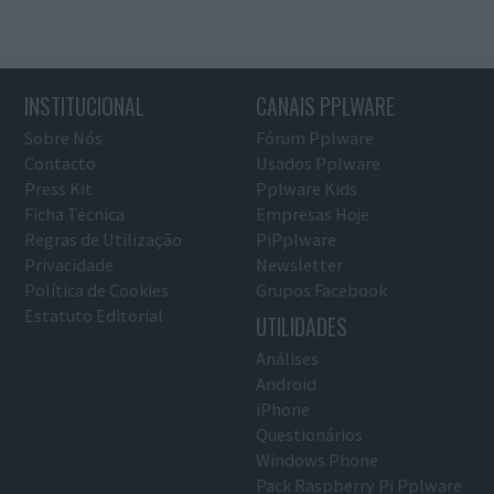
INSTITUCIONAL
CANAIS PPLWARE
Sobre Nós
Fórum Pplware
Contacto
Usados Pplware
Press Kit
Pplware Kids
Ficha Técnica
Empresas Hoje
Regras de Utilização
PiPplware
Privacidade
Newsletter
Política de Cookies
Grupos Facebook
Estatuto Editorial
UTILIDADES
Análises
Android
iPhone
Questionários
Windows Phone
Pack Raspberry Pi Pplware