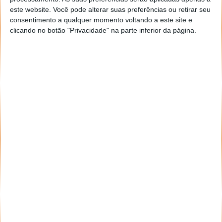
Quer saber remotamente qual o sistema operativo
este website. Você pode alterar suas preferências ou retirar seu
usado numa determinada máquina? O NMAP
consentimento a qualquer momento voltando a este site e
consegue, geralmente saber qual o sistema instalado
clicando no botão "Privacidade" na parte inferior da página.
(incluindo a versão). Para obter essa informação
pode usar o comando
nmap -o <IP_Máquina>
#5 - Inventário de todas as máquinas de uma
determinada rede
Ter um inventário de todas as máquinas de uma