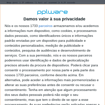
#3 - Saber se um porto específico está aberto
Damos valor à sua privacidade
Nós e os nossos 1733
parceiros
armazenamos e/ou acedemos
Considere que pretende saber se um determinado
a informações num dispositivo, como cookies, e processamos
porto lógico está aberto numa determinada
dados pessoais, como identificadores únicos e informações
máquina. Com o nmap o processo é bastante simples
padrão enviadas por um dispositivo para publicidade e
sendo apenas necessário indicar o porto lógico e a
conteúdos personalizados, medição de publicidade e
máquina: nmap -p <porto> <máquina>.
conteúdos, pesquisa de audiências e desenvolvimento de
serviços.
Com a sua permissão, nós e os nossos parceiros
poderemos usar identificação e dados de geolocalização
precisos através da procura de dispositivos. Poderá clicar para
consentir o processamento por nossa parte e pela parte dos
nossos 1733 parceiros, conforme descrito acima. Em
alternativa, pode aceder a informações mais pormenorizadas e
alterar as suas preferências antes de consentir ou recusar o
#4 - Saber o sistema operativo de uma
consentimento.
Tenha em atenção que algum processamento
dos seus dados pessoais poderá não exigir o seu
determinada máquina
consentimento, mas que tem o direito de se opor a esse
processamento. As suas preferências serão aplicadas apenas a