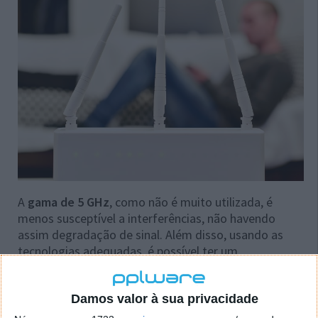
A
gama de 5 GHz
, como não é muito utilizada, é
menos susceptível a interferências, não havendo
assim degradação de sinal. Além disso, usando as
tecnologias adequadas, é possível ter um
maior
throughput (
taxa efetiva de transmissão)
em
redes que funcionam nos 5 GHz.
Damos valor à sua privacidade
Mas nem tudo são vantagens… quanto maior a