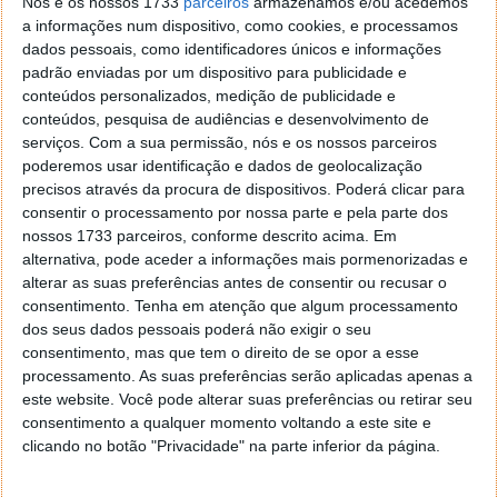
Nós e os nossos 1733
parceiros
armazenamos e/ou acedemos
frequência usada, menor é o raio de cobertura. Além
a informações num dispositivo, como cookies, e processamos
disso, as altas frequências têm um nível de
dados pessoais, como identificadores únicos e informações
penetração inferior em objetos e superfícies sólidas.
padrão enviadas por um dispositivo para publicidade e
Isto quer dizer que uma rede que funciona nos 2,4
conteúdos personalizados, medição de publicidade e
GHz garante melhor cobertura que uma rede que
conteúdos, pesquisa de audiências e desenvolvimento de
funciona nos 5 GHz. No entanto, uma rede que
serviços.
Com a sua permissão, nós e os nossos parceiros
poderemos usar identificação e dados de geolocalização
funciona nos 5 GHz oferece uma maior largura de
precisos através da procura de dispositivos. Poderá clicar para
banda, ou seja, é uma rede mais rápida.
consentir o processamento por nossa parte e pela parte dos
nossos 1733 parceiros, conforme descrito acima. Em
Para ultrapassar tais desvantagens, existe
alternativa, pode aceder a informações mais pormenorizadas e
actualmente o standard 802.11ac, que recorre a
alterar as suas preferências antes de consentir ou recusar o
técnicas de
beamforming
e a outras, para que exista
consentimento.
Tenha em atenção que algum processamento
uma melhor penetração de sinal em determinados
dos seus dados pessoais poderá não exigir o seu
materiais de construção.
consentimento, mas que tem o direito de se opor a esse
processamento. As suas preferências serão aplicadas apenas a
Mas qual o melhor canal dentro da gama dos 5
este website. Você pode alterar suas preferências ou retirar seu
GHz?
consentimento a qualquer momento voltando a este site e
clicando no botão "Privacidade" na parte inferior da página.
Tal como acontece nos 2,4 GHz (que vai dos 2,400 até