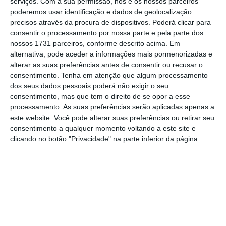
serviços.
Com a sua permissão, nós e os nossos parceiros
Em seguida indiquem se pretendem obter ou não as
poderemos usar identificação e dados de geolocalização
definições de versões mais antigas do Android
precisos através da procura de dispositivos. Poderá clicar para
Studio. Para este pequeno tutorial vamos considerar
consentir o processamento por nossa parte e pela parte dos
que não.
nossos 1731 parceiros, conforme descrito acima. Em
alternativa, pode aceder a informações mais pormenorizadas e
alterar as suas preferências antes de consentir ou recusar o
consentimento.
Tenha em atenção que algum processamento
dos seus dados pessoais poderá não exigir o seu
consentimento, mas que tem o direito de se opor a esse
processamento. As suas preferências serão aplicadas apenas a
este website. Você pode alterar suas preferências ou retirar seu
consentimento a qualquer momento voltando a este site e
clicando no botão "Privacidade" na parte inferior da página.
Num das primeiras interfaces é solicitado ao
utilizador que escolha o tema: o Darcula (um estilo de
Dark Mode) ou Light.