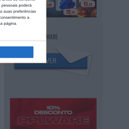
 pessoais poderá
s suas preferências
 consentimento a
da página.
NEWSLETTER PPLWARE