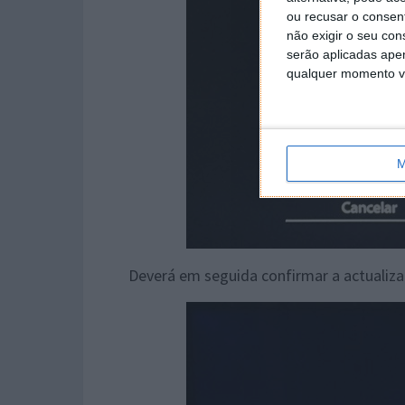
ou recusar o consen
não exigir o seu co
serão aplicadas apen
qualquer momento vol
M
Deverá em seguida confirmar a actualiza