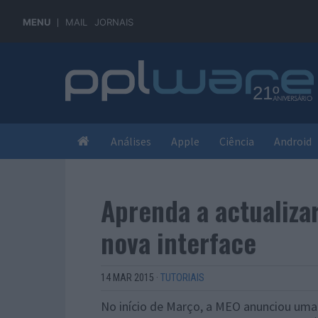
MENU
MAIL
JORNAIS
Análises
Apple
Ciência
Android
Aprenda a actualiza
nova interface
14 MAR 2015
·
TUTORIAIS
No início de Março, a MEO anunciou uma