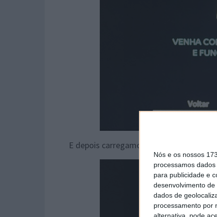
E depois carregamos em
Atualizar MEO
Nós e os nossos 17
processamos dados p
para publicidade e 
desenvolvimento de 
dados de geolocaliza
processamento por n
alternativa, pode ac