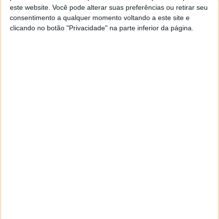
projetos, que permite organizar tarefas, prazos e
este website. Você pode alterar suas preferências ou retirar seu
responsabilidades de forma visual e acessível.
consentimento a qualquer momento voltando a este site e
clicando no botão "Privacidade" na parte inferior da página.
A versão gratuita oferece recursos suficientes para
pequenas equipas e freelancers.
Slack: Comunicação Instantânea
O
Slack
é uma plataforma de comunicação em
tempo real que facilita a troca de mensagens entre