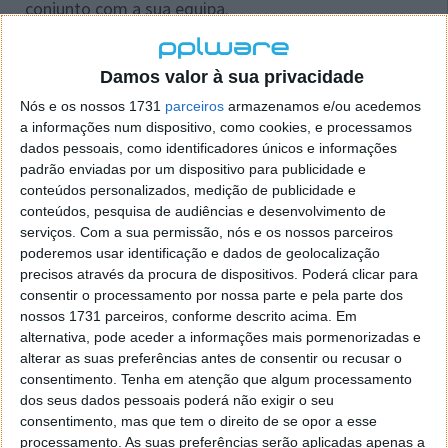
conjunto com a sua equipa.
Damos valor à sua privacidade
Nós e os nossos 1731
parceiros
armazenamos e/ou acedemos
a informações num dispositivo, como cookies, e processamos
dados pessoais, como identificadores únicos e informações
padrão enviadas por um dispositivo para publicidade e
conteúdos personalizados, medição de publicidade e
conteúdos, pesquisa de audiências e desenvolvimento de
serviços.
Com a sua permissão, nós e os nossos parceiros
poderemos usar identificação e dados de geolocalização
precisos através da procura de dispositivos. Poderá clicar para
Adquira a chave digital do Microsoft Office 365
para
consentir o processamento por nossa parte e pela parte dos
integrar o Teams na sua rotina de trabalho com
nossos 1731 parceiros, conforme descrito acima. Em
alternativa, pode aceder a informações mais pormenorizadas e
desconto exclusivo.
alterar as suas preferências antes de consentir ou recusar o
Trello: Gestão de Projetos Simples
consentimento.
Tenha em atenção que algum processamento
dos seus dados pessoais poderá não exigir o seu
consentimento, mas que tem o direito de se opor a esse
O
Trello
é uma excelente ferramenta de gestão de
processamento. As suas preferências serão aplicadas apenas a