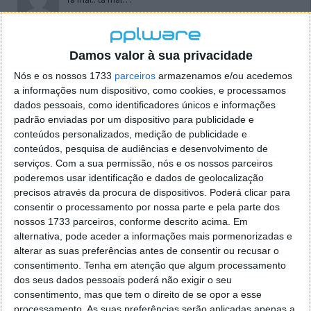
2º Ir até à chave de registo
HKEY_CURRENT_USER\Software\
Microsoft\MSNMessenger\PerPassportSettings\2384578746
Damos valor à sua privacidade
No meu não aparece o 2384578746.. aparece um outro
Nós e os nossos 1733
parceiros
armazenamos e/ou acedemos
número e mesmo nas pastas que contêm não há qualquer
a informações num dispositivo, como cookies, e processamos
DisableTabs.. tá mal.. tá mal :S
dados pessoais, como identificadores únicos e informações
padrão enviadas por um dispositivo para publicidade e
Responder
conteúdos personalizados, medição de publicidade e
conteúdos, pesquisa de audiências e desenvolvimento de
mp
1 de Agosto de 2005 às 01:55
serviços.
Com a sua permissão, nós e os nossos parceiros
Vitor consegui. Foi fácil. O teu blog é mesmo fixe mas para
poderemos usar identificação e dados de geolocalização
ser assim tão fixe só podia ser um cránio como tu a faze-lo.
precisos através da procura de dispositivos. Poderá clicar para
tá excelente. Parabens
consentir o processamento por nossa parte e pela parte dos
Responder
nossos 1733 parceiros, conforme descrito acima. Em
alternativa, pode aceder a informações mais pormenorizadas e
Carlos
5 de Agosto de 2005 às 10:15
alterar as suas preferências antes de consentir ou recusar o
Olá ,
consentimento.
Tenha em atenção que algum processamento
parabens pelo blog, design e conteudo fantasticos.
dos seus dados pessoais poderá não exigir o seu
para retirar os tabs do MSN tb dá em:
consentimento, mas que tem o direito de se opor a esse
“Ferramentas>Opções>Segurança>não exibir minhas guias”
processamento. As suas preferências serão aplicadas apenas a