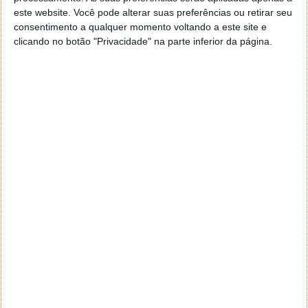
estou a usar o MSN 7.0 (7.0.0813)
este website. Você pode alterar suas preferências ou retirar seu
consentimento a qualquer momento voltando a este site e
Responder
clicando no botão "Privacidade" na parte inferior da página.
DEIXE UM COMENTÁRIO
Comentário
*
*
Nome
Email
Notifique-me de novos comentários por e-mail.
Também se pode
inscrever
sem comentar.