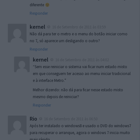
diferente
Responder
kernel
16 de Setembro de 2011 às 03:59
Não dá para ter o metro e o menu do botão iniciar como
no 7, só aparece um desligando o outro?
Responder
kernel
16 de Setembro de 2011 às 04:02
“Sem esse reiniciar o sistema vai ficar num estado misto
em que conseguem ter acesso ao menu iniciar tradicional
e à interface Metro.”
Melhor dizendo: não dá para ficar nesse estado misto
mesmo depois de reiniciar?
Responder
Rio
16 de Setembro de 2011 às 06:50
Após ter instalado o windows8 e usado o DVD do windows7
para recuperar o arranque, agora o windows 7 inicia muito
mais rápido.