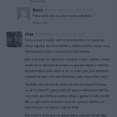
Responder
Next
16 de Setembro de 2011 às 14:53
Pena ainda não se saber muitos detalhes. :/
Responder
tfae
16 de Setembro de 2011 às 03:40
Estou a usar a versão x86 há umas horitas e no geral até
estou a gostar da nova interface, embora tenha muita coisa
desnecessária para a maioria dos utilizadores.
Não é de todo um Windows acessível a toda a gente, é mais
virado para utilizadores jovens ou que percebam o mínimo
de informática (não estou a ver os meus pais, por exemplo,
a darem-se bem com este Windows, pelo menos tão cedo).
Também não sei se é de ainda ser uma Developer Preview
ou se é o meu PC que já está um pouco velho para este SO,
mas noto que embora apenas esteja a gastar à volta de 600
MB, as aplicações arrastam-se e não é pouco (tenho um
Intel Pentium 4 3.20GHz e 1GB de RAM).
Mas volto a dizer que, no geral, estou a gostar de ver algo