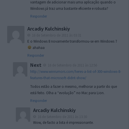
vantagem de adicionar mais uma aplicação quando o
Windows já traz uma bastante eficiente e robusta?
Responder
Arcadiy Kulchinskiy
16 de Setembro de 2011 às 03:31
E o Windows 8 novamente transformou-se em Windows 7
ahahaa
Responder
Next
16 de Setembro de 2011 às 12:56
http://www.winrumors.com/heres-a-list-of-300-windows-8-
features-that-microsoft-didnt-show/
Todos estão a fazer o mesmo, melhorar a partir do que
está feito. Olha a “evolução” no Mac para Lion.
Responder
Arcadiy Kulchinskiy
16 de Setembro de 2011 às 13:30
Wow, de facto a lista é impressionante.