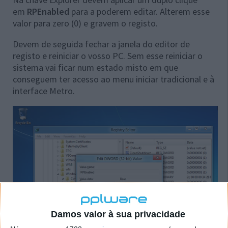
em
RPEnabled
para a poderem editar. Alterem esse
valor para zero (0) e gravem o registo.
Devem de seguida fechar a janela do editor de
registo e reiniciar o vosso PC. Sem esse reiniciar o
sistema vai ficar num estado misto em que
conseguem ter acesso ao menu iniciar tradicional e à
interface Metro.
Damos valor à sua privacidade