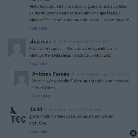
Muito esquisito, será que alterou alguma coisa na partição
de 100mb System Reservedou noutro sitio que fizesse o
windows7 ficar com o mesmo tratamento que o windows8?
Responder
abuarque
16 de Setembro de 2011 às 08:12
Por favor me ajudem. Não estou conseguindo ver o
windows 8 em tela cheia. Instalei pelo VirtualBox.
Responder
António Pereira
16 de Setembro de 2011 às 11:43
No menu View escolhe Fullscreen. Ou então com as teclas
host+f (ctrl+f).
Responder
david
16 de Setembro de 2011 às 08:50
gostei muito do Windows 8 , so espero por um em
portugues
Responder