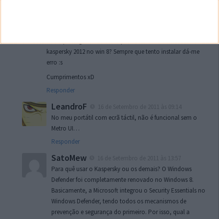
João
16 de Setembro de 2011 às 02:51
Boa noite, obrigado pela dica. É deveras mais funcional,
sem a interface metro.
Off-Topic: Alguém está a ter problemas a instalar o
kaspersky 2012 no win 8? Sempre que tento instalar dá-me
erro :s
Cumprimentos xD
Responder
LeandroF
16 de Setembro de 2011 às 09:14
No meu portátil com ecrã táctil, não é funcional sem o
Metro UI…
Responder
SatoMew
16 de Setembro de 2011 às 13:57
Para quê usar o Kaspersky ou os demais? O Windows
Defender foi completamente renovado no Windows 8.
Basicamente, a Microsoft integrou o Security Essentials no
Windows Defender, tendo todos os mecanismos de
prevenção e segurança do primeiro. Por isso, qual a