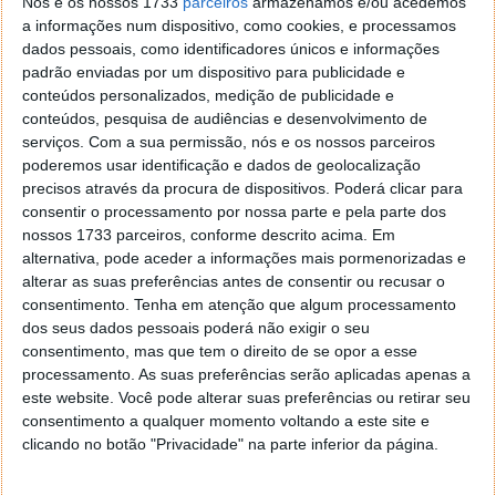
Nós e os nossos 1733
parceiros
armazenamos e/ou acedemos
a informações num dispositivo, como cookies, e processamos
dados pessoais, como identificadores únicos e informações
padrão enviadas por um dispositivo para publicidade e
conteúdos personalizados, medição de publicidade e
Depois desse reboot o vosso sistema irá arrancar
conteúdos, pesquisa de audiências e desenvolvimento de
com toda a nova imagem do Windows 8, mas ao
serviços.
Com a sua permissão, nós e os nossos parceiros
efectuarem o login com o vosso utilizador vão
poderemos usar identificação e dados de geolocalização
reparar que a interface Metro deixou de estar
precisos através da procura de dispositivos. Poderá clicar para
disponível.
consentir o processamento por nossa parte e pela parte dos
nossos 1733 parceiros, conforme descrito acima. Em
Passaram a ter a mesma interface que têm
alternativa, pode aceder a informações mais pormenorizadas e
actualmente no Windows 7 e todos os efeitos
alterar as suas preferências antes de consentir ou recusar o
associados. Naveguem no menu iniciar e vão ter
consentimento.
Tenha em atenção que algum processamento
novamente acesso directo aos programas que têm
dos seus dados pessoais poderá não exigir o seu
instalados, da forma tradicional.
consentimento, mas que tem o direito de se opor a esse
processamento. As suas preferências serão aplicadas apenas a
este website. Você pode alterar suas preferências ou retirar seu
consentimento a qualquer momento voltando a este site e
clicando no botão "Privacidade" na parte inferior da página.