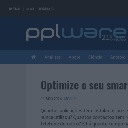
MENU
MAIL
JORNAIS
Análises
Apple
Ciência
Android
Optimize o seu sma
09 AGO 2014
·
MOBILE
Quantas aplicações tem instaladas no se
nunca utilizou? Quantos contactos tem r
telefone do outro? E há quanto tempo nã