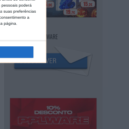
 pessoais poderá
s suas preferências
 consentimento a
da página.
NEWSLETTER PPLWARE