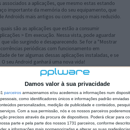
s associados a aplicações, que mesmo estas estando
aço importante da memória do seu equipamento, que
de Androids mais antigos ou com espaço mais reduzido.
 quais são as aplicações que estão a consumir
plicações > Em execução. Nessa vista, pode aguardar
s que vão surgindo e desaparecendo. Se for a "Mostrar
 ocorrências periódicas com funcionamento em
dade de ter algumas dessas aplicações instaladas, e se
s. O seu Android ganhará uma nova vida!
Damos valor à sua privacidade
os
31
parceiros
armazenamos e/ou acedemos a informações num dispositi
e com a mesma finalidade, a de libertar espaço no seu
essoais, como identificadores únicos e informações padrão enviadas 
conteúdos personalizados, medição de publicidade e conteúdos, pesqui
serviços.
Com a sua permissão, nós e os nossos parceiros poderemos 
fotos e vídeos guardados, quer seja na cloud, num disco
ção precisos através da procura de dispositivos. Poderá clicar para co
-os do seu equipamento. Caso queira manter algumas
ossa parte e pela parte dos nossos 1731 parceiros, conforme descrit
ague as fotos que estão desfocadas, os vídeos que na
eder a informações mais pormenorizadas e alterar as suas preferência