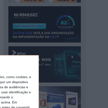
vo, como cookies, e
por um dispositivo
sa de audiências e
usar identificação e
nsentir o
o acima. Em
s antes de consentir