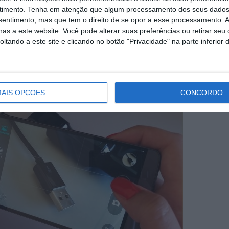
que parece que estão repetidas e as que o podem deixar
timento.
Tenha em atenção que algum processamento dos seus dados
nsentimento, mas que tem o direito de se opor a esse processamento. A
ar as suas fotos a algum amigo.
as a este website. Você pode alterar suas preferências ou retirar seu
tando a este site e clicando no botão "Privacidade" na parte inferior 
idade máxima ocupam muito espaço e os vídeos, então,
 portanto mantenha só os mais importantes para si,
s guarde-os noutro local.
AIS OPÇÕES
CONCORDO