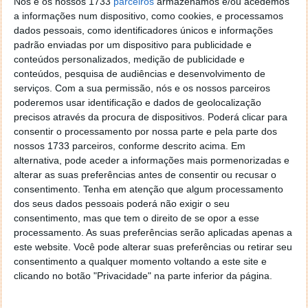
Nós e os nossos 1733
parceiros
armazenamos e/ou acedemos
a informações num dispositivo, como cookies, e processamos
dados pessoais, como identificadores únicos e informações
Depois de entrar na área pessoa, deverá carregar no
padrão enviadas por um dispositivo para publicidade e
aderir
presente na opção "Aderir ao Serviço de
conteúdos personalizados, medição de publicidade e
Notificações Eletrónicas, que lhe permite receber
conteúdos, pesquisa de audiências e desenvolvimento de
toda a correspondência enviada pelo IEFP, em
serviços.
Com a sua permissão, nós e os nossos parceiros
formato eletrónico, de um modo prático e seguro."
poderemos usar identificação e dados de geolocalização
precisos através da procura de dispositivos. Poderá clicar para
consentir o processamento por nossa parte e pela parte dos
nossos 1733 parceiros, conforme descrito acima. Em
alternativa, pode aceder a informações mais pormenorizadas e
alterar as suas preferências antes de consentir ou recusar o
consentimento.
Tenha em atenção que algum processamento
dos seus dados pessoais poderá não exigir o seu
consentimento, mas que tem o direito de se opor a esse
processamento. As suas preferências serão aplicadas apenas a
este website. Você pode alterar suas preferências ou retirar seu
consentimento a qualquer momento voltando a este site e
clicando no botão "Privacidade" na parte inferior da página.
Por fim, deverá carregar em subscrever. Após uns