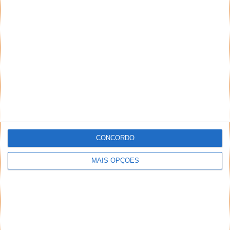
as notificações eletrónicas do IEFP
Responder
DEIXE UM COMENTÁRIO
Comentário
CONCORDO
*
*
Nome
Email
MAIS OPÇÕES
Notifique-me de novos comentários por e-mail.
Também se pode
inscrever
sem comentar.