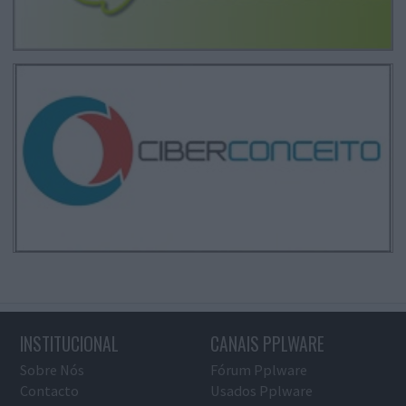
INSTITUCIONAL
CANAIS PPLWARE
Sobre Nós
Fórum Pplware
Contacto
Usados Pplware