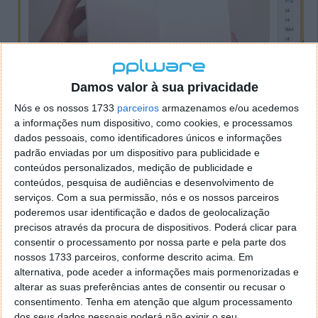
Damos valor à sua privacidade
Nós e os nossos 1733
parceiros
armazenamos e/ou acedemos
a informações num dispositivo, como cookies, e processamos
dados pessoais, como identificadores únicos e informações
Esta funcionalidade revela-se realmente útil,
padrão enviadas por um dispositivo para publicidade e
principalmente quando anúncios publicitários teimam
conteúdos personalizados, medição de publicidade e
em começar a reproduzir som assim que a página
conteúdos, pesquisa de audiências e desenvolvimento de
carrega, ou quando algum
site
tem activa a
serviços.
Com a sua permissão, nós e os nossos parceiros
reprodução de música ou vídeo de forma
poderemos usar identificação e dados de geolocalização
automática.
precisos através da procura de dispositivos. Poderá clicar para
consentir o processamento por nossa parte e pela parte dos
A Google ainda não disponibilizou esta
nossos 1733 parceiros, conforme descrito acima. Em
funcionalidade por omissão no Chrome pois, ao que
alternativa, pode aceder a informações mais pormenorizadas e
alterar as suas preferências antes de consentir ou recusar o
parece, existem questões legais envolvidas. Até lá,
consentimento.
Tenha em atenção que algum processamento
utilizando este guia, poderá usufruir dela sem
dos seus dados pessoais poderá não exigir o seu