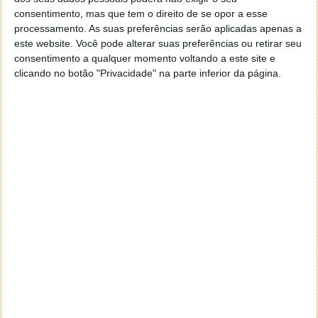
qualquer restrição e silenciar os separadores de uma
consentimento, mas que tem o direito de se opor a esse
forma muito mais simples.
processamento. As suas preferências serão aplicadas apenas a
este website. Você pode alterar suas preferências ou retirar seu
consentimento a qualquer momento voltando a este site e
clicando no botão "Privacidade" na parte inferior da página.
Este artigo tem mais de um ano
Acompanhe o Pplware no Google Notícias
Proponha uma correção, faça uma sugestão
Autor:
Maria Inês Coelho
Tags:
Google
mute
separadores
silêncio
som