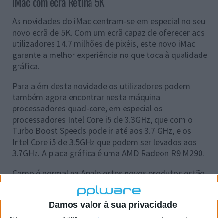
iMac com ecrã Retina 5K
As novidades do iMac centram-se em especial no seu
novo ecrã de 5K. Com um ecrã capaz de oferecer aos
utilizadores 14.7 milhões de pixéis, este novo iMac
garante a melhor experiência no que toca à qualidade
gráfica.
Para além desta novidade os utilizadores podem
também agora encontrar nesta máquina
processadores quad-core, em especial os
processadores Intel Core i5 de 3.3GHz, que com o
Turbo Boost Speeds pode ir até aos 3.7 GHz, e os
Intel Core i5 de 3.5GHz que podem ser levados aos
3.7GHz. A placa gráfica é uma AMD Radeon R9 M290.
Como é normal na Apple estes novos produtos estão
já disponíveis na loja online para compra, podendo o
utilizador alterar as suas configurações para que as
Damos valor à sua privacidade
máquinas se adaptem às suas necessidades.