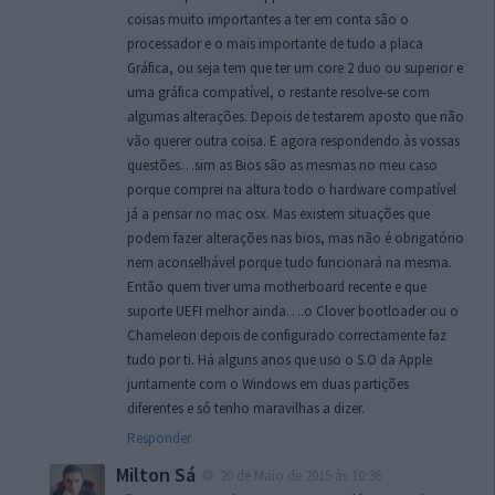
coisas muito importantes a ter em conta são o
processador e o mais importante de tudo a placa
Gráfica, ou seja tem que ter um core 2 duo ou superior e
uma gráfica compatível, o restante resolve-se com
algumas alterações. Depois de testarem aposto que não
vão querer outra coisa. E agora respondendo às vossas
questões…sim as Bios são as mesmas no meu caso
porque comprei na altura todo o hardware compatível
já a pensar no mac osx. Mas existem situações que
podem fazer alterações nas bios, mas não é obrigatório
nem aconselhável porque tudo funcionará na mesma.
Então quem tiver uma motherboard recente e que
suporte UEFI melhor ainda….o Clover bootloader ou o
Chameleon depois de configurado correctamente faz
tudo por ti. Há alguns anos que uso o S.O da Apple
juntamente com o Windows em duas partições
diferentes e só tenho maravilhas a dizer.
Responder
Milton Sá
20 de Maio de 2015 às 10:36