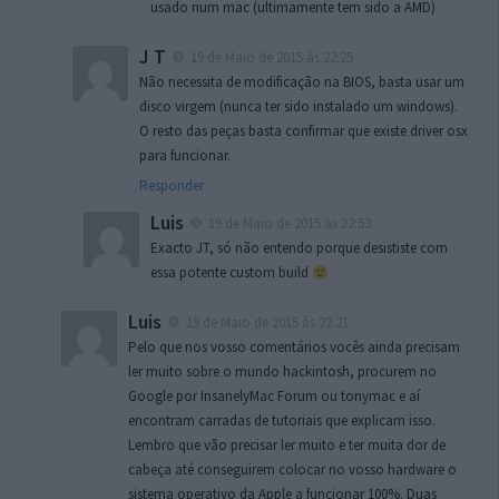
usado num mac (ultimamente tem sido a AMD)
J T
19 de Maio de 2015 às 22:25
Não necessita de modificação na BIOS, basta usar um
disco virgem (nunca ter sido instalado um windows).
O resto das peças basta confirmar que existe driver osx
para funcionar.
Responder
Luis
19 de Maio de 2015 às 22:53
Exacto JT, só não entendo porque desististe com
essa potente custom build
Luis
19 de Maio de 2015 às 22:21
Pelo que nos vosso comentários vocês ainda precisam
ler muito sobre o mundo hackintosh, procurem no
Google por InsanelyMac Forum ou tonymac e aí
encontram carradas de tutoriais que explicam isso.
Lembro que vão precisar ler muito e ter muita dor de
cabeça até conseguirem colocar no vosso hardware o
sistema operativo da Apple a funcionar 100%. Duas