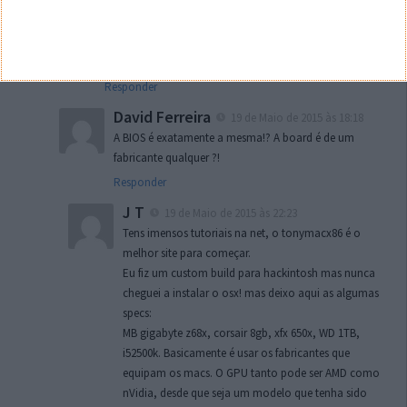
W10 Incoming
19 de Maio de 2015 às 18:03
Estou curioso também. Calculo que specs iguais não
cheguem. Provavelmente com uma BIOS modificada.
Responder
David Ferreira
19 de Maio de 2015 às 18:18
A BIOS é exatamente a mesma!? A board é de um
fabricante qualquer ?!
Responder
J T
19 de Maio de 2015 às 22:23
Tens imensos tutoriais na net, o tonymacx86 é o
melhor site para começar.
Eu fiz um custom build para hackintosh mas nunca
cheguei a instalar o osx! mas deixo aqui as algumas
specs:
MB gigabyte z68x, corsair 8gb, xfx 650x, WD 1TB,
i52500k. Basicamente é usar os fabricantes que
equipam os macs. O GPU tanto pode ser AMD como
nVidia, desde que seja um modelo que tenha sido