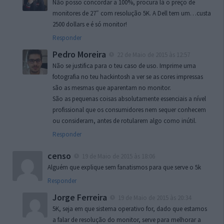
Não posso concordar a 100%, procura lá o preço de
monitores de 27″ com resolução 5K. A Dell tem um…custa
2500 dollars e é só monitor!
Responder
Pedro Moreira
22 de Maio de 2015 às 12:57
Não se justifica para o teu caso de uso. Imprime uma
fotografia no teu hackintosh a ver se as cores impressas
são as mesmas que aparentam no monitor.
São as pequenas coisas absolutamente essenciais a nível
profissional que os consumidores nem sequer conhecem
ou consideram, antes de rotularem algo como inútil.
Responder
censo
19 de Maio de 2015 às 18:06
Alguém que explique sem fanatismos para que serve o 5k
Responder
Jorge Ferreira
19 de Maio de 2015 às 20:34
5K, seja em que sistema operativo for, dado que estamos
a falar de resolução do monitor, serve para melhorar a