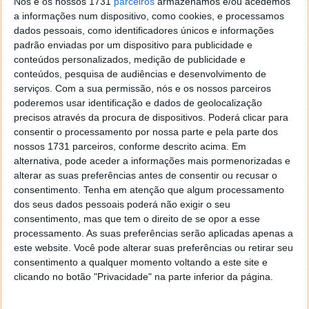
Nós e os nossos 1731
parceiros
armazenamos e/ou acedemos
São melhorias que vêm tornar estes dois
a informações num dispositivo, como cookies, e processamos
equipamentos ainda melhores e com hardware à
dados pessoais, como identificadores únicos e informações
altura do que de melhor se encontra no mercado.
padrão enviadas por um dispositivo para publicidade e
conteúdos personalizados, medição de publicidade e
conteúdos, pesquisa de audiências e desenvolvimento de
serviços.
Com a sua permissão, nós e os nossos parceiros
poderemos usar identificação e dados de geolocalização
Este artigo tem mais de um ano
precisos através da procura de dispositivos. Poderá clicar para
consentir o processamento por nossa parte e pela parte dos
nossos 1731 parceiros, conforme descrito acima. Em
Acompanhe o Pplware no Google Notícias
alternativa, pode aceder a informações mais pormenorizadas e
alterar as suas preferências antes de consentir ou recusar o
consentimento.
Tenha em atenção que algum processamento
Proponha uma correção, faça uma sugestão
dos seus dados pessoais poderá não exigir o seu
consentimento, mas que tem o direito de se opor a esse
processamento. As suas preferências serão aplicadas apenas a
Autor:
Pedro Simões
este website. Você pode alterar suas preferências ou retirar seu
consentimento a qualquer momento voltando a este site e
clicando no botão "Privacidade" na parte inferior da página.
Tags:
Apple
iMac
Mac OS
macbook
pro