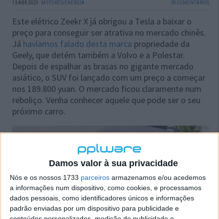
13 ABR 2023
·
MOTORES/ENERGIA
30 COMENTÁRIOS
Este elétrico Zeekr X já obrigou a Tesla a baixar o
preço para conseguir ser atrativa no mercado chinês.
Já
havíamos falado desta marca
propriedade da
Geely, que detém também a Volvo e a Polestar.
Depois de espalhar as brasas no gigante mercado
asiático, o SUV foi lançado com um preço a começar
nos 189.800 yuan. O mercado ficou claramente num
reboliço. Venha conhecer aquele que pode ser o seu
próximo carro.
Damos valor à sua privacidade
Nós e os nossos 1733
parceiros
armazenamos e/ou acedemos
a informações num dispositivo, como cookies, e processamos
dados pessoais, como identificadores únicos e informações
padrão enviadas por um dispositivo para publicidade e
conteúdos personalizados, medição de publicidade e