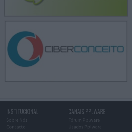
INSTITUCIONAL
CANAIS PPLWARE
Sobre Nós
Fórum Pplware
Contacto
Usados Pplware