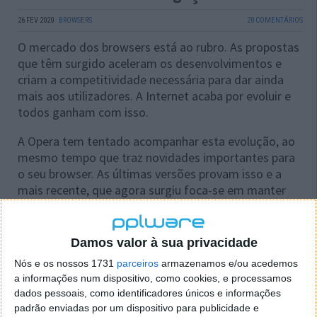
26 FEV 2020
·
BROWSERS
20 COMENTÁRIOS
O mercado dos browsers está ao rubro. As propostas
que têm surgido aceleram os desenvolvimentos e
criam a competitividade necessária para dar ainda
mais aos utilizadores. A Internet acaba por evoluir e
todos ganham com isso.
A Opera tem tentado acompanhar esta evolução, ao
mesmo tempo que traz novidades importantes para
o seu browser. As últimas versões provam isso e a
mais recente, que agora surgiu foca-se em manter
mais arrumada a navegação na Internet.
Damos valor à sua privacidade
Nós e os nossos 1731
parceiros
armazenamos e/ou acedemos
a informações num dispositivo, como cookies, e processamos
dados pessoais, como identificadores únicos e informações
padrão enviadas por um dispositivo para publicidade e