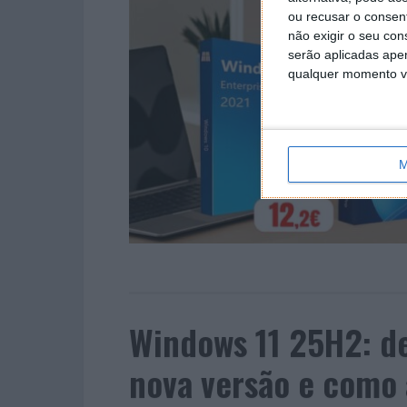
ou recusar o consen
não exigir o seu co
serão aplicadas apen
qualquer momento vol
M
Windows 11 25H2: de
nova versão e como 