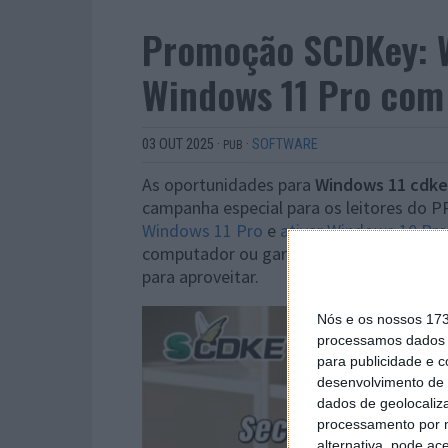
Promoção SCDKey: W
Windows 11 Pro com
03 OUT 2025
·
·
SOFTWARE
PUB
As oportunidades para
Windows 11 cdk
campanha especial para os leitores do 
Windows 11 Pro
e
ativar Windows 10 Pro
computador ou garantir uma versão está
para aproveitar.
Nós e os nossos 17
processamos dados p
para publicidade e 
desenvolvimento de 
dados de geolocaliza
processamento por n
alternativa, pode ac