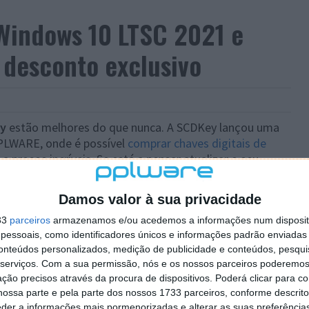
indows 10 LTSC 2021 e
 desconto exclusivo
ey
estão melhores do que nunca. A SCDKey lançou uma
PPLWARE, onde é possível
comprar chaves digitais de
a preços incríveis. Se está a pensar atualizar o seu
vel como o Windows 10 LTSC 2021, esta é a altura certa
Damos valor à sua privacidade
33
parceiros
armazenamos e/ou acedemos a informações num dispositi
essoais, como identificadores únicos e informações padrão enviadas 
conteúdos personalizados, medição de publicidade e conteúdos, pesqui
serviços.
Com a sua permissão, nós e os nossos parceiros poderemos 
ção precisos através da procura de dispositivos. Poderá clicar para co
ossa parte e pela parte dos nossos 1733 parceiros, conforme descrit
eder a informações mais pormenorizadas e alterar as suas preferência