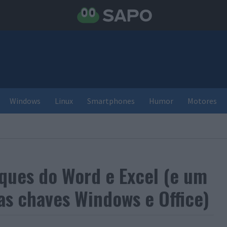
Windows
Linux
Smartphones
Humor
Motores
uques do Word e Excel (e um
as chaves Windows e Office)