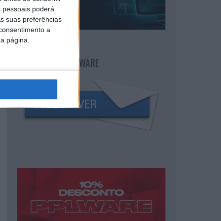
 pessoais poderá
s suas preferências
 consentimento a
da página.
NEWSLETTER PPLWARE