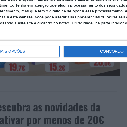
timento.
Tenha em atenção que algum processamento dos seus dados
nsentimento, mas que tem o direito de se opor a esse processamento. A
as a este website. Você pode alterar suas preferências ou retirar seu
tando a este site e clicando no botão "Privacidade" na parte inferior 
AIS OPÇÕES
CONCORDO
scubra as novidades da
ativar por menos de 20€