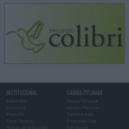
INSTITUCIONAL
CANAIS PPLWARE
Sobre Nós
Fórum Pplware
Contacto
Usados Pplware
Press Kit
Pplware Kids
Ficha Técnica
Empresas Hoje
Regras de Utilização
PiPplware