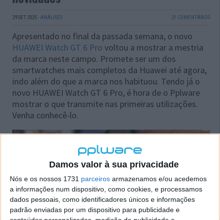
29 SET 2025
·
ANÁLISES
21 COMENTÁRIOS
Apresentado no final da passada semana, o novo
HUAWEI Watch GT 6 Pro
voltou a mostrar a mestria
da marca neste campo. Promete ser um dos
smartwatches mais completos da Huawei até agora,
indo além do que a marca nos habituou. Tendo já o
novo HUAWEI Watch GT 6 Pro, é hora de o Pplware
mostrar o que transmite nas primeiras utilizações.
Venha conhecê-lo.
Damos valor à sua privacidade
Nós e os nossos 1731
parceiros
armazenamos e/ou acedemos
a informações num dispositivo, como cookies, e processamos
dados pessoais, como identificadores únicos e informações
padrão enviadas por um dispositivo para publicidade e
conteúdos personalizados, medição de publicidade e