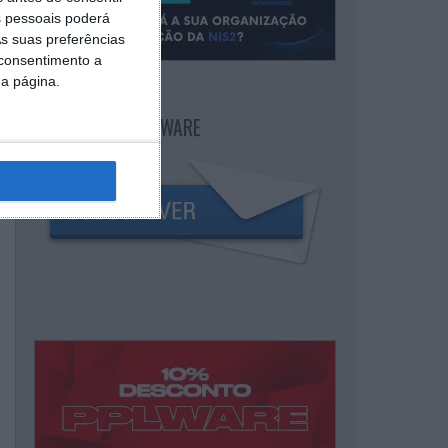
 pessoais poderá
s suas preferências
 consentimento a
da página.
NEWSLETTER PPLWARE