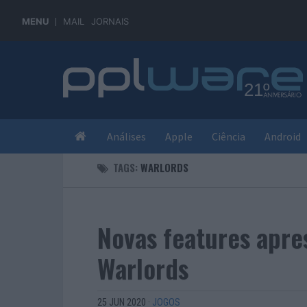
MENU
MAIL
JORNAIS
Análises
Apple
Ciência
Android
TAGS:
WARLORDS
Novas features apre
Warlords
25 JUN 2020
·
JOGOS