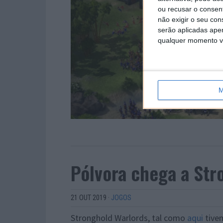
ou recusar o consen
não exigir o seu co
serão aplicadas apen
qualquer momento vol
M
Pólvora chega a Str
21 OUT 2019
·
JOGOS
Stronghold Warlords, tal como
aqui
tivem