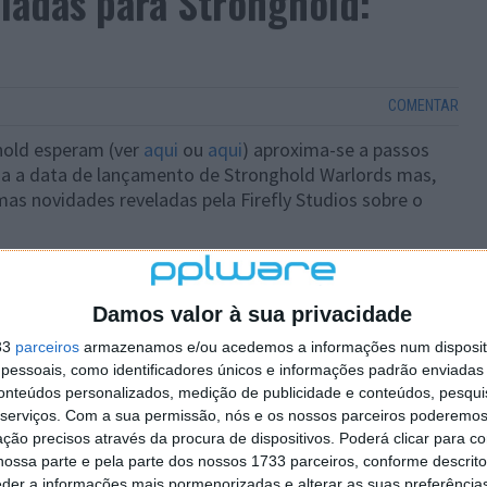
ladas para Stronghold:
COMENTAR
old esperam (ver
aqui
ou
aqui
) aproxima-se a passos
a a data de lançamento de Stronghold Warlords mas,
as novidades reveladas pela Firefly Studios sobre o
Damos valor à sua privacidade
33
parceiros
armazenamos e/ou acedemos a informações num dispositi
essoais, como identificadores únicos e informações padrão enviadas 
conteúdos personalizados, medição de publicidade e conteúdos, pesqui
serviços.
Com a sua permissão, nós e os nossos parceiros poderemos 
ção precisos através da procura de dispositivos. Poderá clicar para co
ossa parte e pela parte dos nossos 1733 parceiros, conforme descrit
eder a informações mais pormenorizadas e alterar as suas preferência