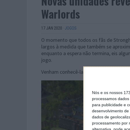
Novas unidades reve
Warlords
17 JAN 2020
·
JOGOS
O momento que todos os fãs de Strongh
largos à medida que também se aproxim
enquanto a espera não termina, eis algum
jogo.
Venham conhecê-las.
Nós e os nossos 17
processamos dados p
para publicidade e 
desenvolvimento de 
dados de geolocaliza
processamento por n
alternativa, pode ac