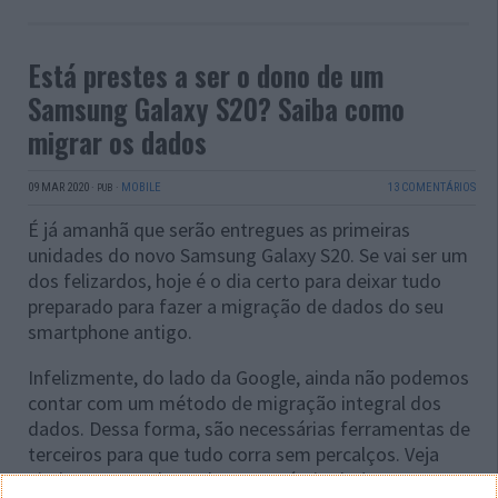
Está prestes a ser o dono de um
Samsung Galaxy S20? Saiba como
migrar os dados
09 MAR 2020
·
·
MOBILE
13 COMENTÁRIOS
PUB
É já amanhã que serão entregues as primeiras
unidades do novo Samsung Galaxy S20. Se vai ser um
dos felizardos, hoje é o dia certo para deixar tudo
preparado para fazer a migração de dados do seu
smartphone antigo.
Infelizmente, do lado da Google, ainda não podemos
contar com um método de migração integral dos
dados. Dessa forma, são necessárias ferramentas de
terceiros para que tudo corra sem percalços. Veja
ainda como pode ganhar um prémio de $100.