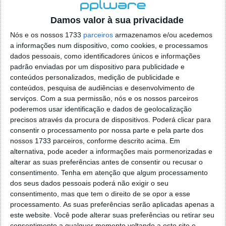
Damos valor à sua privacidade
Nós e os nossos 1733
parceiros
armazenamos e/ou acedemos
a informações num dispositivo, como cookies, e processamos
dados pessoais, como identificadores únicos e informações
padrão enviadas por um dispositivo para publicidade e
conteúdos personalizados, medição de publicidade e
conteúdos, pesquisa de audiências e desenvolvimento de
serviços.
Com a sua permissão, nós e os nossos parceiros
poderemos usar identificação e dados de geolocalização
precisos através da procura de dispositivos. Poderá clicar para
consentir o processamento por nossa parte e pela parte dos
nossos 1733 parceiros, conforme descrito acima. Em
alternativa, pode aceder a informações mais pormenorizadas e
alterar as suas preferências antes de consentir ou recusar o
PCTrans Professional: transferir
consentimento.
Tenha em atenção que algum processamento
informação entre PCs é fácil
dos seus dados pessoais poderá não exigir o seu
consentimento, mas que tem o direito de se opor a esse
processamento. As suas preferências serão aplicadas apenas a
30 OUT 2018
·
SOFTWARE
COMENTAR
este website. Você pode alterar suas preferências ou retirar seu
consentimento a qualquer momento voltando a este site e